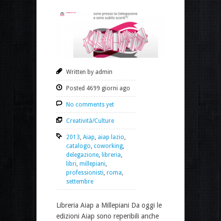
Written by admin
Posted 4699 giorni ago
No comments yet
Creatività/Culture
2013
,
Aiap
,
aiap lazio
,
catalogo
,
coworking
,
delegazione
,
libreria
,
libri
,
millepiani
,
professionisti
,
roma
,
settembre
Libreria Aiap a Millepiani Da oggi le
edizioni Aiap sono reperibili anche