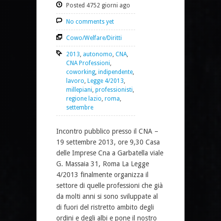
Posted 4752 giorni ago
No comments yet
Cowo/Welfare/Diritti
2013
,
autonomo
,
CNA
,
CNA Professioni
,
coworking
,
indipendente
,
lavoro
,
Legge 4/2013
,
millepiani
,
professionisti
,
regione lazio
,
roma
,
settembre
Incontro pubblico presso il CNA –
19 settembre 2013, ore 9,30 Casa
delle Imprese Cna a Garbatella viale
G. Massaia 31, Roma La Legge
4/2013 finalmente organizza il
settore di quelle professioni che già
da molti anni si sono sviluppate al
di fuori del ristretto ambito degli
ordini e degli albi e pone il nostro