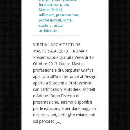
Inrender
,
iscrizioni
,
Master
,
McNell
,
millepiani
,
presentazione
,
professionisti
,
roma
,
studenti
,
virtual
architecture
VIRTUAL ARCHITECTURE
MASTER A.A. 2013 – ROMA /
Presentazione gratuita Venerdi 18
Ottobre 2013 L’unico Master
professionale di Computer Grafica
applicato all’Architettura e al Design
aperto a Studenti e Professionisti
con certificazioni Autodesk, McNell
e Adobe. Dopo l’evento di
presentazione, saremo disponibili
per le iscrizioni, e per dare maggiori
delucidazioni, dettagli e chiarimenti
sul percorso [...]