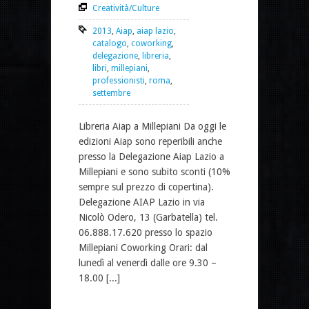
Creatività/Culture
2013
,
Aiap
,
aiap lazio
,
catalogo
,
coworking
,
delegazione
,
libreria
,
libri
,
millepiani
,
professionisti
,
roma
,
settembre
Libreria Aiap a Millepiani Da oggi le
edizioni Aiap sono reperibili anche
presso la Delegazione Aiap Lazio a
Millepiani e sono subito sconti (10%
sempre sul prezzo di copertina).
Delegazione AIAP Lazio in via
Nicolò Odero, 13 (Garbatella) tel.
06.888.17.620 presso lo spazio
Millepiani Coworking Orari: dal
lunedì al venerdì dalle ore 9.30 –
18.00 [...]