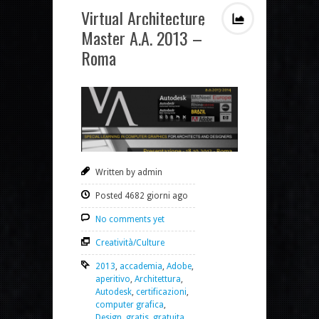
Virtual Architecture
Master A.A. 2013 –
Roma
Written by admin
Posted 4682 giorni ago
No comments yet
Creatività/Culture
2013
,
accademia
,
Adobe
,
aperitivo
,
Architettura
,
Autodesk
,
certificazioni
,
computer grafica
,
Design
,
gratis
,
gratuita
,