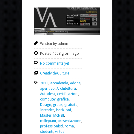
Written by admin
Posted 4658 giorni ago
No comments yet
Creatività/Culture
2013
,
accademia
,
Adobe
,
aperitivo
,
Architettura
,
Autodesk
,
certificazioni
,
computer grafica
,
Design
,
gratis
,
gratuita
,
Inrender
,
iscrizioni
,
Master
,
McNell
,
millepiani
,
presentazione
,
professionisti
,
roma
,
studenti
,
virtual