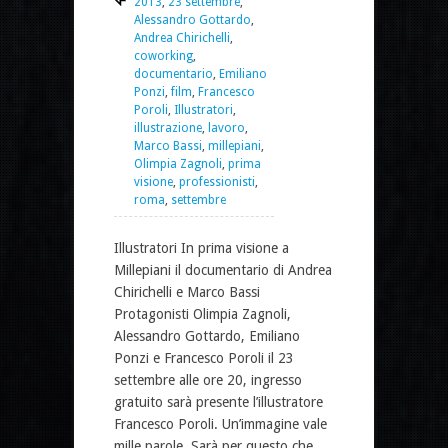
2013
,
23 settembre
,
Alessandro Gottardo
,
Andrea Chirichelli
,
coworking
,
documentario
,
Emiliano
Ponzi
,
film
,
Francesco
Poroli
,
Illustratori
,
illustrazione
,
lavoro
,
Marco Bassi
,
millepiani
,
Olimpia Zagnoli
,
prima
visione
,
professionisti
,
roma
,
settembre
Illustratori In prima visione a
Millepiani il documentario di Andrea
Chirichelli e Marco Bassi
Protagonisti Olimpia Zagnoli,
Alessandro Gottardo, Emiliano
Ponzi e Francesco Poroli il 23
settembre alle ore 20, ingresso
gratuito sarà presente l’illustratore
Francesco Poroli. Un’immagine vale
mille parole. Sarà per questo che