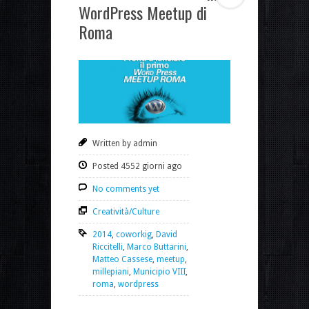
WordPress Meetup di
Roma
Written by admin
Posted 4552 giorni ago
No comments yet
Creatività/Culture
2014
,
coworkig
,
David
Riccitelli
,
Marco Buttarini
,
Matteo Cassese
,
meetup
,
millepiani
,
Municipio VIII
,
roma
,
wordpress