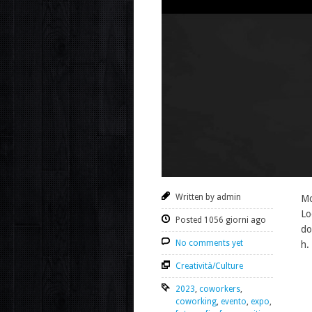
Written by admin
Mo
Lo
Posted 1056 giorni ago
do
No comments yet
h.
Creatività/Culture
2023
,
coworkers
,
coworking
,
evento
,
expo
,