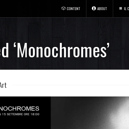
CONTENT
ABOUT
IL
ed ‘Monochromes’
Art