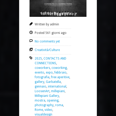
Written by admin
Posted 561 giorni ago
No comments yet
Creatività/Culture
2025
,
CONTACTS AND
CONNECTIONS
,
coworkers
,
coworking
,
evento
,
expo
,
febbraio
,
fotografia
,
free aperitive
,
gallery
,
Garbatella
,
gennaio
,
international
,
LoosenArt
,
millepiani
,
Millepiani Gallery
,
mostra
,
opening
,
photography
,
roma
,
Rome
,
video
,
visualdesign