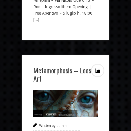
Millepiani – Via Nicolò Odero 13 –
Roma Ingresso libero Opening |
Free Aperitivo – 5 luglio h. 18:00
[...]
Metamorphosis – Loosen
Art
Written by admin