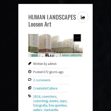
HUMAN LANDSCAPES –
Loosen Art
Written by admin
Posted 672 giorni ago
2 comments
Creatività/Culture
2024
,
coworkers
,
coworking
,
evento
,
expo
,
fotografia
,
free aperitive
,
gallery
,
Garbatella
,