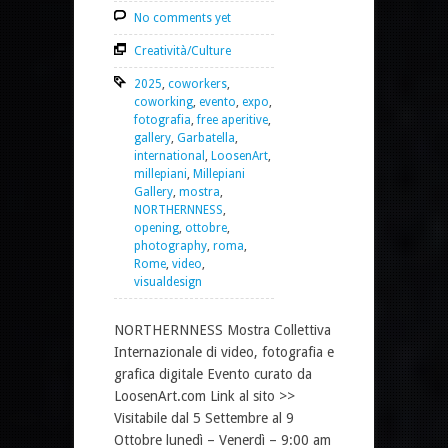
No comments yet
Creatività/Culture
2025
,
coworkers
,
coworking
,
evento
,
expo
,
fotografia
,
free aperitive
,
gallery
,
Garbatella
,
international
,
LoosenArt
,
millepiani
,
Millepiani
Gallery
,
mostra
,
NORTHERNNESS
,
opening
,
ottobre
,
photography
,
roma
,
Rome
,
video
,
visualdesign
NORTHERNNESS Mostra Collettiva
Internazionale di video, fotografia e
grafica digitale Evento curato da
LoosenArt.com Link al sito >>
Visitabile dal 5 Settembre al 9
Ottobre lunedì – Venerdì – 9:00 am