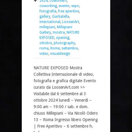
2024
,
coworkers
,
coworking
,
evento
,
expo
,
fotografia
,
free aperitive
,
gallery
,
Garbatella
,
international
,
LoosenArt
,
millepiani
,
Millepiani
Gallery
,
mostra
,
NATURE
EXPOSED
,
opening
,
ottobre
,
photography
,
roma
,
Rome
,
settembre
,
video
,
visualdesign
NATURE EXPOSED Mostra
Collettiva Internazionale di video,
fotografia e grafica digitale Evento
curato da LoosenArt.com >>
Visitabile dal 6 settembre al 3
ottobre 2024 lunedì – Venerdì –
9:00 am – 19:00 / sab. e dom.
chiuso Millepiani – Via Nicolò Odero
13 – Roma Ingresso libero Opening
| Free Aperitivo – 6 settembre h.