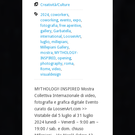
Creatività/Culture
2024
,
coworkers
,
coworking
,
evento
,
expo
,
fotografia
,
free aperitive
,
gallery
,
Garbatella
,
international
,
LoosenArt
,
luglio
,
millepiani
,
Millepiani Gallery
,
mostra
,
MYTHOLOGY-
INSPIRED
,
opening
,
photography
,
roma
,
Rome
,
video
,
visualdesign
MYTHOLOGY-INSPIRED Mostra
Collettiva Internazionale di video,
fotografia e grafica digitale Evento
curato da LoosenArt.com >>
Visitabile dal 5 luglio al 31 luglio
2024 lunedì – Venerdì – 9:00 am –
19:00 / sab. e dom. chiuso