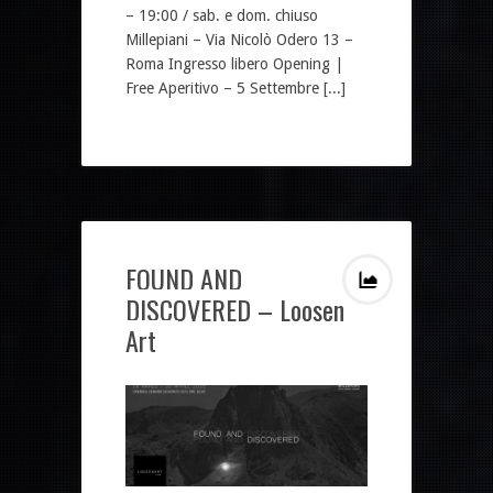
– 19:00 / sab. e dom. chiuso
Millepiani – Via Nicolò Odero 13 –
Roma Ingresso libero Opening |
Free Aperitivo – 5 Settembre [...]
FOUND AND
DISCOVERED – Loosen
Art