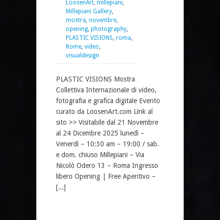
LoosenArt
,
millepiani
,
Millepiani Gallery
,
mostra
,
novembre
,
opening
,
photography
,
PLASTIC VISIONS
,
roma
,
Rome
,
video
,
visualdesign
PLASTIC VISIONS Mostra
Collettiva Internazionale di video,
fotografia e grafica digitale Evento
curato da LoosenArt.com Link al
sito >> Visitabile dal 21 Novembre
al 24 Dicembre 2025 lunedì –
Venerdì – 10:30 am – 19:00 / sab.
e dom. chiuso Millepiani – Via
Nicolò Odero 13 – Roma Ingresso
libero Opening | Free Aperitivo –
[...]