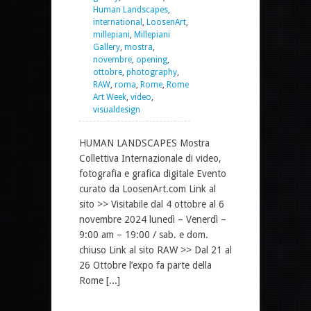
Human Landscapes
,
international
,
LoosenArt
,
millepiani
,
Millepiani
Gallery
,
mostra
,
novembre
,
opening
,
ottobre
,
photography
,
RAW
,
roma
,
Rome
,
Rome
Art Week
,
video
,
visualdesign
HUMAN LANDSCAPES Mostra
Collettiva Internazionale di video,
fotografia e grafica digitale Evento
curato da LoosenArt.com Link al
sito >> Visitabile dal 4 ottobre al 6
novembre 2024 lunedì – Venerdì –
9:00 am – 19:00 / sab. e dom.
chiuso Link al sito RAW >> Dal 21 al
26 Ottobre l’expo fa parte della
Rome [...]