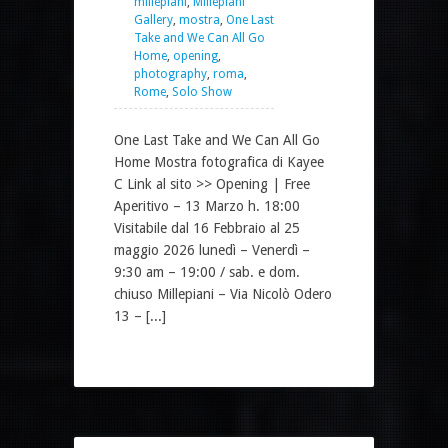
millepiani
,
Millepiani
Gallery
,
mostra
,
One Last
Take and We Can All Go
Home
,
opening
,
photography
,
roma
,
Rome
,
Solo Show
One Last Take and We Can All Go
Home Mostra fotografica di Kayee
C Link al sito >> Opening | Free
Aperitivo – 13 Marzo h. 18:00
Visitabile dal 16 Febbraio al 25
maggio 2026 lunedì – Venerdì –
9:30 am – 19:00 / sab. e dom.
chiuso Millepiani – Via Nicolò Odero
13 – [...]