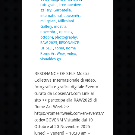
fotografia
,
free aperitive
,
gallery
,
Garbatella
,
international
,
LoosenArt
,
millepiani
,
Millepiani
Gallery
,
mostra
,
novembre
,
opening
,
ottobre
,
photography
,
RAW 2025
,
RESONANCE
OF SELF
,
roma
,
Rome
,
Rome Art Week
,
video
,
visualdesign
RESONANCE OF SELF Mostra
Collettiva Internazionale di video,
fotografia e grafica digitale Evento
curato da LoosenArt.com Link al
sito >> partecipa alla RAW2025 di
Rome Art Week >>
https://romeartweek.com/en/events/?
code=GGVENM Visitabile dal 10
Ottobre al 20 Novembre 2025
lunedì – Venerdì – 10:30 am –