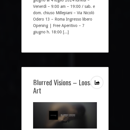
Venerdì – 9:00 am – 19:00 / sab. e
dom. chiuso Millepiani – Via Nicolò
Odero 13 – Roma Ingresso libero
Opening | Free Aperitivo – 7
giugno h. 18:00 [...]
Blurred Visions – Loosen
Art