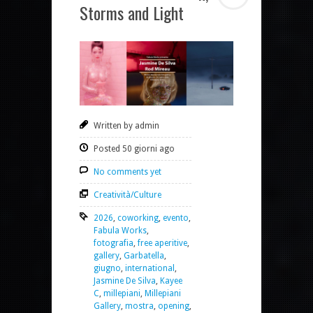
Storms and Light
Written by admin
Posted 50 giorni ago
No comments yet
Creatività/Culture
2026
,
coworking
,
evento
,
Fabula Works
,
fotografia
,
free aperitive
,
gallery
,
Garbatella
,
giugno
,
international
,
Jasmine De Silva
,
Kayee
C
,
millepiani
,
Millepiani
Gallery
,
mostra
,
opening
,