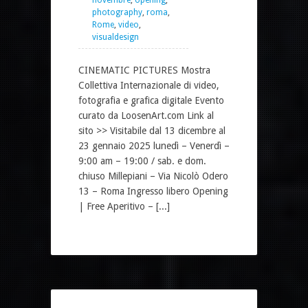
novembre
,
opening
,
photography
,
roma
,
Rome
,
video
,
visualdesign
CINEMATIC PICTURES Mostra
Collettiva Internazionale di video,
fotografia e grafica digitale Evento
curato da LoosenArt.com Link al
sito >> Visitabile dal 13 dicembre al
23 gennaio 2025 lunedì – Venerdì –
9:00 am – 19:00 / sab. e dom.
chiuso Millepiani – Via Nicolò Odero
13 – Roma Ingresso libero Opening
| Free Aperitivo – [...]