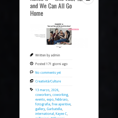
and We Can All Go
Home
Written by admin
Posted 171 giorni ago
No comments yet
Creatività/Culture
13 marzo
,
2026
,
coworkers
,
coworking
,
evento
,
expo
,
febbraio
,
fotografia
,
free aperitive
,
gallery
,
Garbatella
,
international
,
Kayee C
,