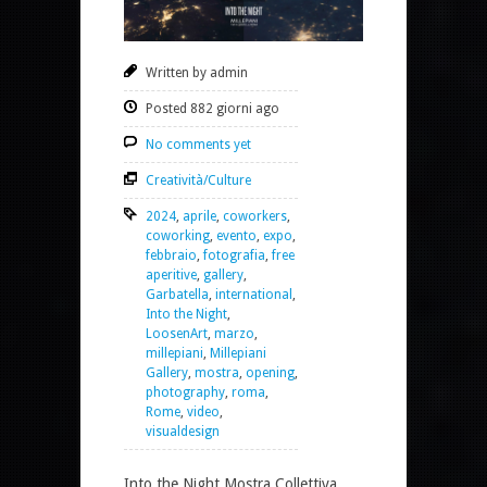
Written by admin
Posted 882 giorni ago
No comments yet
Creatività/Culture
2024
,
aprile
,
coworkers
,
coworking
,
evento
,
expo
,
febbraio
,
fotografia
,
free
aperitive
,
gallery
,
Garbatella
,
international
,
Into the Night
,
LoosenArt
,
marzo
,
millepiani
,
Millepiani
Gallery
,
mostra
,
opening
,
photography
,
roma
,
Rome
,
video
,
visualdesign
Into the Night Mostra Collettiva