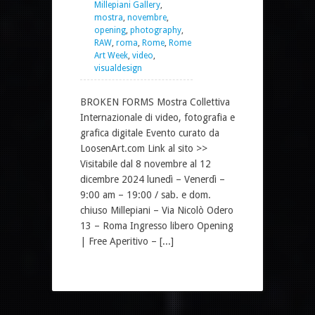
Millepiani Gallery
,
mostra
,
novembre
,
opening
,
photography
,
RAW
,
roma
,
Rome
,
Rome
Art Week
,
video
,
visualdesign
BROKEN FORMS Mostra Collettiva
Internazionale di video, fotografia e
grafica digitale Evento curato da
LoosenArt.com Link al sito >>
Visitabile dal 8 novembre al 12
dicembre 2024 lunedì – Venerdì –
9:00 am – 19:00 / sab. e dom.
chiuso Millepiani – Via Nicolò Odero
13 – Roma Ingresso libero Opening
| Free Aperitivo – [...]