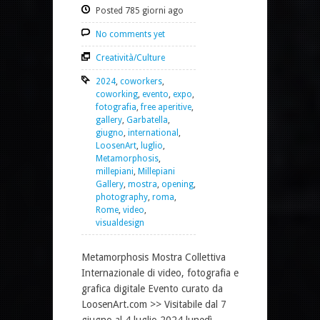
Posted 785 giorni ago
No comments yet
Creatività/Culture
2024
,
coworkers
,
coworking
,
evento
,
expo
,
fotografia
,
free aperitive
,
gallery
,
Garbatella
,
giugno
,
international
,
LoosenArt
,
luglio
,
Metamorphosis
,
millepiani
,
Millepiani
Gallery
,
mostra
,
opening
,
photography
,
roma
,
Rome
,
video
,
visualdesign
Metamorphosis Mostra Collettiva
Internazionale di video, fotografia e
grafica digitale Evento curato da
LoosenArt.com >> Visitabile dal 7
giugno al 4 luglio 2024 lunedì –