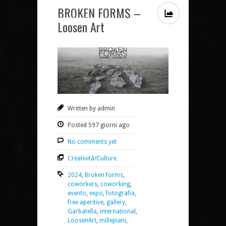
BROKEN FORMS –
Loosen Art
Written by admin
Posted 597 giorni ago
No comments yet
Creatività/Culture
2024
,
Broken forms
,
coworkers
,
coworking
,
evento
,
expo
,
fotografia
,
free aperitive
,
gallery
,
Garbatella
,
international
,
LoosenArt
,
millepiani
,