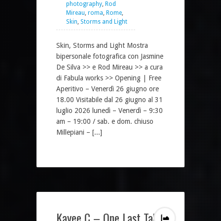
photography
,
Rod
Mireau
,
roma
,
Rome
,
Skin
,
Storms and Light
Skin, Storms and Light Mostra
bipersonale fotografica con Jasmine
De Silva >> e Rod Mireau >> a cura
di Fabula works >> Opening | Free
Aperitivo – Venerdì 26 giugno ore
18.00 Visitabile dal 26 giugno al 31
luglio 2026 lunedì – Venerdì – 9:30
am – 19:00 / sab. e dom. chiuso
Millepiani – [...]
Kayee C – One Last Take