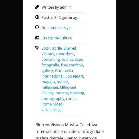
Written by admin
Posted 842 giorni ago
No comments yet
Creatività/Culture
2024
,
aprile
,
Blurred
Visions
,
coworkers
,
coworking
,
evento
,
expo
,
fotografia
,
free aperitive
,
gallery
,
Garbatella
,
international
,
LoosenArt
,
maggio
,
marzo
,
millepiani
,
Millepiani
Gallery
,
mostra
,
opening
,
photography
,
roma
,
Rome
,
video
,
visualdesign
Blurred Visions Mostra Collettiva
Internazionale di video, fotografia e
grafica digitale Evento curato da