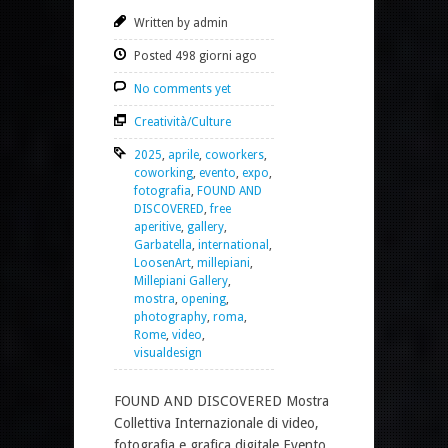
Written by admin
Posted 498 giorni ago
No comments yet
Creatività/Culture
2025
,
aprile
,
coworkers
,
coworking
,
evento
,
expo
,
fotografia
,
FOUND AND
DISCOVERED
,
free
aperitive
,
gallery
,
Garbatella
,
international
,
LoosenArt
,
millepiani
,
Millepiani Gallery
,
mostra
,
opening
,
photography
,
roma
,
Rome
,
video
,
visualdesign
FOUND AND DISCOVERED Mostra
Collettiva Internazionale di video,
fotografia e grafica digitale Evento