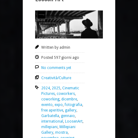
Written by admin
Posted 597 giorni ago
No comments yet
Creatività/Culture
2024
,
2025
,
Cinematic
Pictures
,
coworkers
,
coworking
,
dicembre
,
evento
,
expo
,
fotografia
,
free aperitive
,
gallery
,
Garbatella
,
gennaio
,
international
,
LoosenArt
,
millepiani
,
Millepiani
Gallery
,
mostra
,