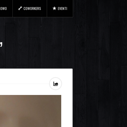
 COWO
COWORKERS
EVENTI
’