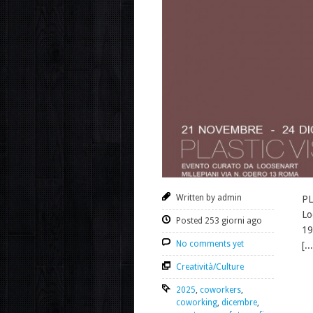
Written by admin
PL
Lo
Posted 253 giorni ago
19
No comments yet
[...
Creatività/Culture
2025
,
coworkers
,
coworking
,
dicembre
,