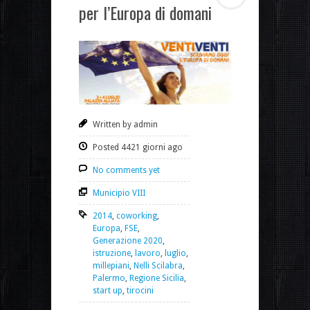
per l’Europa di domani
Written by admin
Posted 4421 giorni ago
No comments yet
Municipio VIII
2014
,
coworking
,
Europa
,
FSE
,
Generazione 2020
,
istruzione
,
lavoro
,
luglio
,
millepiani
,
Nelli Scilabra
,
Palermo
,
Regione Sicilia
,
start up
,
tirocini