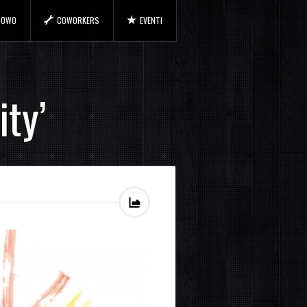
 COWO
COWORKERS
EVENTI
ty’