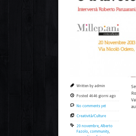
Written by admin
Se
Ro
Posted 4646 giorni ago
Va
No comments yet
au
Creatività/Culture
20 novembre
,
Alberto
Fazolo
,
community
,