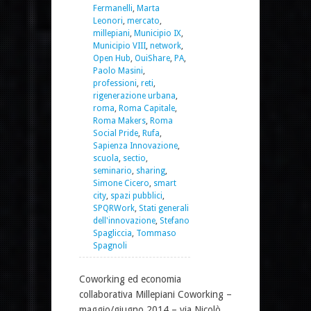
Fermanelli
,
Marta
Leonori
,
mercato
,
millepiani
,
Municipio IX
,
Municipio VIII
,
network
,
Open Hub
,
OuiShare
,
PA
,
Paolo Masini
,
professioni
,
reti
,
rigenerazione urbana
,
roma
,
Roma Capitale
,
Roma Makers
,
Roma
Social Pride
,
Rufa
,
Sapienza Innovazione
,
scuola
,
sectio
,
seminario
,
sharing
,
Simone Cicero
,
smart
city
,
spazi pubblici
,
SPQRWork
,
Stati generali
dell'innovazione
,
Stefano
Spagliccia
,
Tommaso
Spagnoli
Coworking ed economia
collaborativa Millepiani Coworking –
maggio/giugno 2014 – via Nicolò