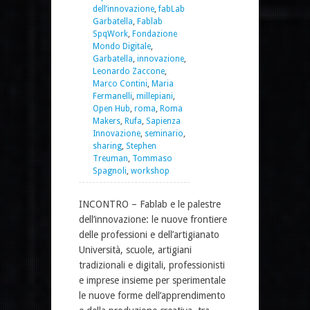
dell’innovazione
,
fabLab
Garbatella
,
Fablab
SpqWork
,
Fondazione
Mondo Digitale
,
Garbatella
,
innovazione
,
Leonardo Zaccone
,
Marco Contini
,
Maria
Fermanelli
,
millepiani
,
Open Hub
,
roma
,
Roma
Makers
,
Rufa
,
Sapienza
Innovazione
,
seminario
,
sharing
,
Stephen
Treuman
,
Tommaso
Spagnoli
,
workshop
INCONTRO – Fablab e le palestre
dell’innovazione: le nuove frontiere
delle professioni e dell’artigianato
Università, scuole, artigiani
tradizionali e digitali, professionisti
e imprese insieme per sperimentale
le nuove forme dell’apprendimento