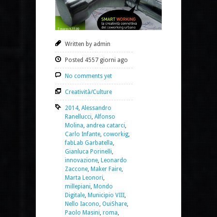
Written by admin
Posted 4557 giorni ago
No comments yet
Creatività/Culture
2014
,
Alessandro
Ranellucci
,
Alfonso
Molina
,
andrea catarci
,
Carlo Infante
,
coworkig
,
fabLab Garbatella
,
Gianluca Porinelli
,
innovazione
,
Leonardo
Zaccone
,
Maker Faire
,
Marta Leonori
,
millepiani
,
Mondo
Digitale
,
Municipio VIII
,
Nello Iacono
,
OuiShare
,
Paolo Masini
,
roma
,