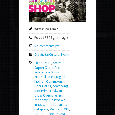
Written by admin
Posted 3955 giorni ago
No comments yet
Creatività/Culture
,
Eventi
10-11
,
2015
,
Antichi
Sapori Gitani
,
Arci
Solidarietà Onlus
,
Artichalk
,
B-eat Digital
Kitchen
,
Commoon.it
,
Core Online
,
coworking
,
DieciPrimi
,
Equiwatt
,
Gipsy Queens
,
green
economy
,
Hostmaker
,
innovazione
,
Lucanapa
,
millepiani
,
Municipio VIII
,
ottobre
,
Rikrea
,
roma
,