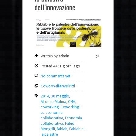
dell’innovazione
Written by admin
2°
Posted 4461 giorni ago
No comments yet
Cowo/Welfare/Diritti
2014
,
30 maggio
,
Alfonso Molina
,
CNA
,
coworking
,
Coworking
ed economia
collaborativa
,
Economia
collaborativa
,
Fabio
Mongelli
,
fablab
,
Fablab e
le palestre