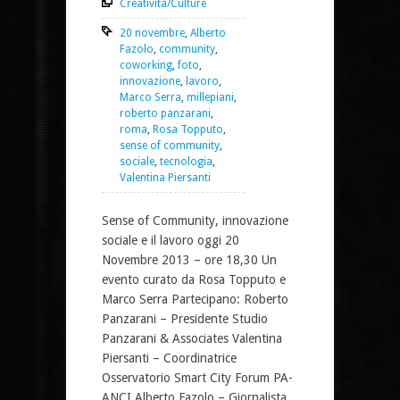
Creatività/Culture
20 novembre
,
Alberto
Fazolo
,
community
,
coworking
,
foto
,
innovazione
,
lavoro
,
Marco Serra
,
millepiani
,
roberto panzarani
,
roma
,
Rosa Topputo
,
sense of community
,
sociale
,
tecnologia
,
Valentina Piersanti
Sense of Community, innovazione
sociale e il lavoro oggi 20
Novembre 2013 – ore 18,30 Un
evento curato da Rosa Topputo e
Marco Serra Partecipano: Roberto
Panzarani – Presidente Studio
Panzarani & Associates Valentina
Piersanti – Coordinatrice
Osservatorio Smart City Forum PA-
ANCI Alberto Fazolo – Giornalista,