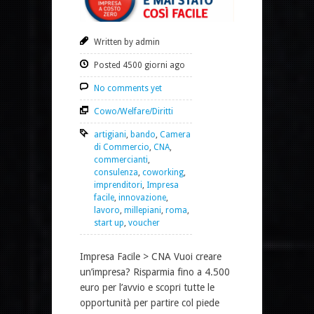
Written by admin
Posted 4500 giorni ago
No comments yet
Cowo/Welfare/Diritti
artigiani
,
bando
,
Camera
di Commercio
,
CNA
,
commercianti
,
consulenza
,
coworking
,
imprenditori
,
Impresa
facile
,
innovazione
,
lavoro
,
millepiani
,
roma
,
start up
,
voucher
Impresa Facile > CNA Vuoi creare
un’impresa? Risparmia fino a 4.500
euro per l’avvio e scopri tutte le
opportunità per partire col piede