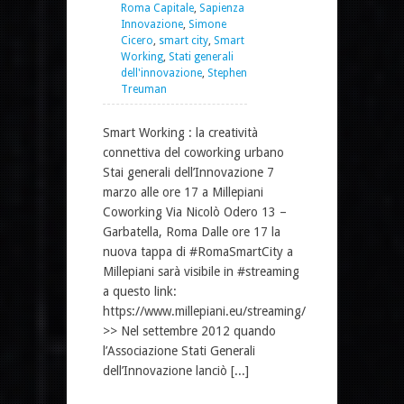
Roma Capitale
,
Sapienza
Innovazione
,
Simone
Cicero
,
smart city
,
Smart
Working
,
Stati generali
dell'innovazione
,
Stephen
Treuman
Smart Working : la creatività
connettiva del coworking urbano
Stai generali dell’Innovazione 7
marzo alle ore 17 a Millepiani
Coworking Via Nicolò Odero 13 –
Garbatella, Roma Dalle ore 17 la
nuova tappa di #RomaSmartCity a
Millepiani sarà visibile in #streaming
a questo link:
https://www.millepiani.eu/streaming/
>> Nel settembre 2012 quando
l’Associazione Stati Generali
dell’Innovazione lanciò [...]