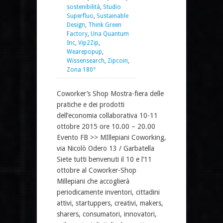
sostenibilità
,
Studio
Superfluo
,
Sustainable
Design
,
Think Green
Factory
,
Una Quantum
Inc
,
Vip2Zip
,
Wearepopup
,
Wissensearch
,
Zipcoin
,
Zona 180°
Coworker’s Shop Mostra-fiera delle
pratiche e dei prodotti
dell’economia collaborativa 10-11
ottobre 2015 ore 10.00 – 20.00
Evento FB >> MIllepiani Coworking,
via Nicolò Odero 13 / Garbatella
Siete tutti benvenuti il 10 e l’11
ottobre al Coworker-Shop
Millepiani che accoglierà
periodicamente inventori, cittadini
attivi, startuppers, creativi, makers,
sharers, consumatori, innovatori,