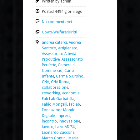
Written by admin
Posted 4494 giorni ago
No comments yet
Cowo/Welfare/Diritti
andrea catarci
,
Andrea
Santoro
,
artigianato
,
Assessorato Attività
Produttive
,
Assessorato
Periferie
,
Camera di
Commercio
,
Carlo
Infante
,
Carmelo Ursino
,
CNA
,
CNA Roma
,
collaborazione
,
coworking
,
economia
,
Fab Lab Garbatella
,
Fabio Mongelli
,
fablab
,
Fondazione Mondo
Digitale
,
imprese
,
incontro
,
innovazione
,
lavoro
,
LazioADISU
,
Leonardo Zaccone
,
Marco Contini
,
Maria