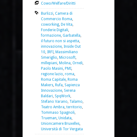
Cowo/Welfare/Diritti
Burlizzi
,
Camera di
Commercio Roma
,
coworking
,
De Vita
,
Fonderie Digitali
,
formazione
,
Garbatella
,
il futuro non si aspetta
,
innovazione
,
Inside Out
10
,
IRFI
,
Massimiliano
Smeriglio
,
Microsoft
,
millepiani
,
Molina
,
Orneli
,
Paolo Masini
,
PMI
,
regione lazio
,
roma
,
Roma Capitale
,
Roma
Makers
,
Rufa
,
Sapienza
Innovazione
,
Serena
Baldari
,
SpqWork
,
Stefano Varano
,
Talamo
,
Teatro Ambra
,
territorio
,
Tommaso Spagnoli
,
Trueman
,
Unidata
,
Unioncamere Bruxelles
,
Università di Tor Vergata