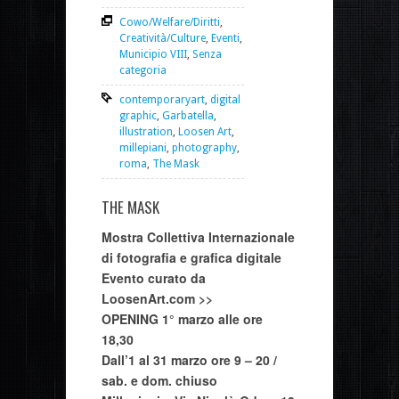
Cowo/Welfare/Diritti
,
Creatività/Culture
,
Eventi
,
Municipio VIII
,
Senza
categoria
contemporaryart
,
digital
graphic
,
Garbatella
,
illustration
,
Loosen Art
,
millepiani
,
photography
,
roma
,
The Mask
THE MASK
Mostra Collettiva Internazionale
di fotografia e grafica digitale
Evento curato da
LoosenArt.com >>
OPENING 1° marzo alle ore
18,30
Dall’1 al 31 marzo ore 9 – 20 /
sab. e dom. chiuso