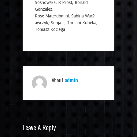
Sosnowska, R Prost, Ronald
Gonzalez,
Rose Materdomini, Sabina Wac?
awczyk, Sonja L, Thulani Kubeka,
Tomasz Koclega
About
admin
Leave A Reply