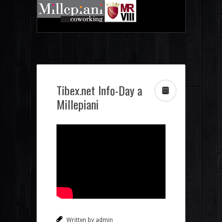
Tibex.net Info-Day a
Millepiani
Written by admin