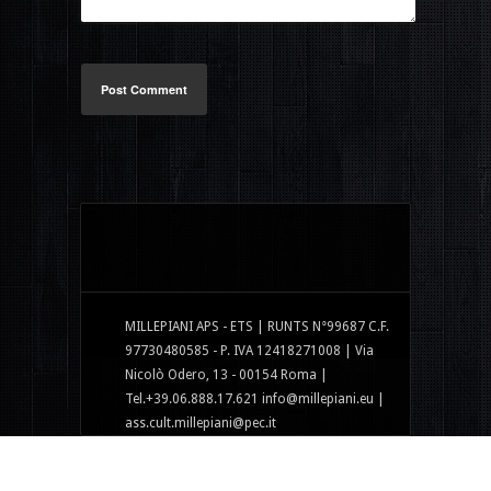
Post Comment
MILLEPIANI APS - ETS | RUNTS N°99687 C.F.
97730480585 - P. IVA 12418271008 | Via
Nicolò Odero, 13 - 00154 Roma |
Tel.+39.06.888.17.621 info@millepiani.eu |
ass.cult.millepiani@pec.it