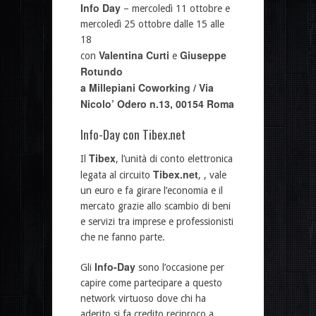
Info Day
– mercoledì 11 ottobre e
mercoledì 25 ottobre dalle 15 alle
18
Valentina Curti
Giuseppe
con
e
Rotundo
a Millepiani Coworking / Via
Nicolo’ Odero n.13, 00154 Roma
Info-Day con Tibex.net
Tibex
Il
, l’unità di conto elettronica
Tibex.net
legata al circuito
, , vale
un euro e fa girare l’economia e il
mercato grazie allo scambio di beni
e servizi tra imprese e professionisti
che ne fanno parte.
Info-Day
Gli
sono l’occasione per
capire come partecipare a questo
network virtuoso dove chi ha
aderito si fa credito reciproco a