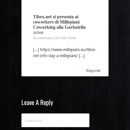
Tibex.net si presenta ai
coworkers di Millepiani
Coworking alla Garbatella
scrive:
25 settembre 2017 alle 16:46
[...]
https://www.millepiani.eu/tibex-
net-info-day-a-millepiani/
[...]
Rispondi
Leave A Reply