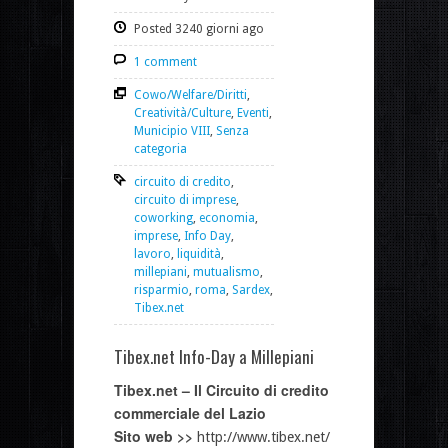
Posted 3240 giorni ago
1 comment
Cowo/Welfare/Diritti
,
Creatività/Culture
,
Eventi
,
Municipio VIII
,
Senza
categoria
circuito di credito
,
circuito di imprese
,
coworking
,
economia
,
imprese
,
Info Day
,
lavoro
,
liquidità
,
millepiani
,
mutualismo
,
risparmio
,
roma
,
Sardex
,
Tibex.net
Tibex.net Info-Day a Millepiani
Tibex.net – Il Circuito di credito
commerciale del Lazio
Sito web >>
http://www.tibex.net/