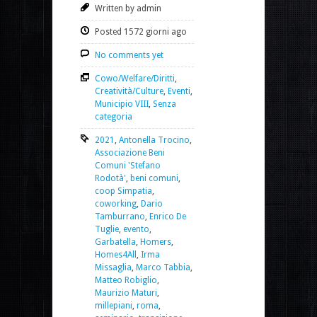
Written by admin
Posted 1572 giorni ago
No comments yet
Cowo/Welfare/Diritti
,
Creatività/Culture
,
Eventi
,
Municipio VIII
,
Senza
categoria
2021
,
Antonella Trocino
,
Associazione Beni
Comuni 'Stefano
Rodotà'
,
beni comuni
,
coop Simpatia
,
coworking
,
Dario
Tamburrano
,
Enrico De
Tuglie
,
evento
,
Garbatella
,
Homers
,
Homes4All
,
Irma
Missaglia
,
Marco Tabbia
,
Matteo Robiglio
,
Maurizio Maturi
,
millepiani
,
roma
,