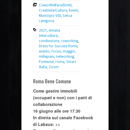
Cowo/Welfare/Diritti
,
Creatività/Culture
,
Eventi
,
Municipio VIII
,
Senza
categoria
2021
,
Amaita
Intercultura
,
condivisione
,
coworking
,
Dress for Success Rome
,
evento
,
Focus
,
maggio
,
millepiani
,
networking
,
Pontevia!
,
roma
,
Smart
Italia
,
Zoom
Roma Bene Comune
Come gestire immobili
(occupati e non) con i patti di
collaborazione
16 giugno alle ore 17.30
In diretta sul canale Facebook
di Labsus: >>