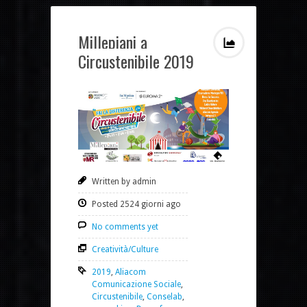
Millepiani a
Circustenibile 2019
Written by admin
Posted 2524 giorni ago
No comments yet
Creatività/Culture
2019
,
Aliacom
Comunicazione Sociale
,
Circustenibile
,
Conselab
,