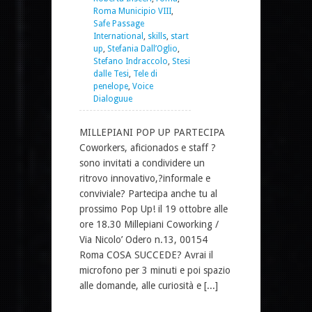
Roma Municipio VIII
,
Safe Passage
International
,
skills
,
start
up
,
Stefania Dall’Oglio
,
Stefano Indraccolo
,
Stesi
dalle Tesi
,
Tele di
penelope
,
Voice
Dialoguue
MILLEPIANI POP UP PARTECIPA
Coworkers, aficionados e staff ?
sono invitati a condividere un
ritrovo innovativo,?informale e
conviviale? Partecipa anche tu al
prossimo Pop Up! il 19 ottobre alle
ore 18.30 Millepiani Coworking /
Via Nicolo’ Odero n.13, 00154
Roma COSA SUCCEDE? Avrai il
microfono per 3 minuti e poi spazio
alle domande, alle curiosità e [...]