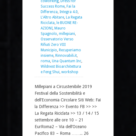
coworking
,
Dress for
Success Rome
,
Fai la
Differenza
,
Integra 4.0
,
L'Altro Abitare
,
La Regata
Riciclata
,
le BUONE RE-
AZIONI
,
Mauro
Spagnolo
,
millepiani
,
Osservatorio Verso
Rifiuti Zero VIII
Municipio
,
Recuperiamo
insieme
,
Rinnovabili.it
,
roma
,
Una Quantum Inc
,
Wildnest Bioarchitettura
e Feng Shui
,
workshop
Millepiani a Circustenibile 2019
Festival della Sostenibilità e
dell’Economia Circolare Siti Web: Fai
la Differenza >> Evento FB >> >>
La Regata Riciclata >> 13 / 14 / 15
settembre alle ore 10 – 21
EurRoma2 – Via dell’Oceano
Pacifico 83 – Roma …….. 26