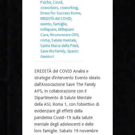
Psiche
,
Covid
,
coworkers
,
coworking
,
Dress for Success Rome
,
EREDITÀ del COVID
,
evento
,
famiglie
,
millepiani
,
Millepiani
Care
,
Riconoscere ODV
,
roma
,
Salute mentale
,
Santa Maria della Pietà
,
Save the family
,
Spazio
Genitori
EREDITÀ del COVID Analisi e
strategie d’intervento Evento ideato
dall’Associazione Save The Family
APS, in collaborazione con il
Dipartimento di Salute Mentale
della ASL Roma 1, con l’obiettivo di
evidenziare gli effetti della
pandemia Covid–19 sulla salute
mentale degli adolescenti e delle
loro famiglie. Sabato 19 novembre