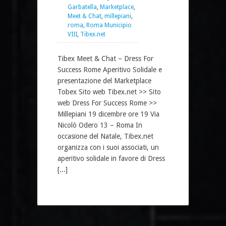
Garbatella
,
Marketplace
,
Meet & Chat
,
millepiani
,
roma
,
Roma Municipio
VIII
,
Tibex.net
Tibex Meet & Chat – Dress For
Success Rome Aperitivo Solidale e
presentazione del Marketplace
Tobex Sito web Tibex.net >> Sito
web Dress For Success Rome >>
Millepiani 19 dicembre ore 19 Via
Nicolò Odero 13 – Roma In
occasione del Natale, Tibex.net
organizza con i suoi associati, un
aperitivo solidale in favore di Dress
[...]