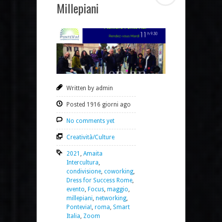
Millepiani
Written by admin
Posted 1916 giorni ago
No comments yet
Creatività/Culture
2021
,
Amaita
Intercultura
,
condivisione
,
coworking
,
Dress for Success Rome
,
evento
,
Focus
,
maggio
,
millepiani
,
networking
,
Pontevia!
,
roma
,
Smart
Italia
,
Zoom