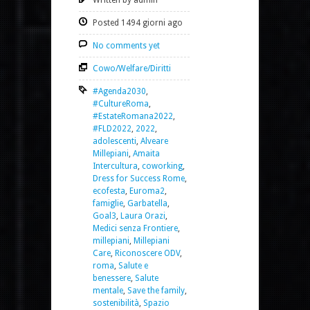
Written by admin
Posted 1494 giorni ago
No comments yet
Cowo/Welfare/Diritti
#Agenda2030
,
#CultureRoma
,
#EstateRomana2022
,
#FLD2022
,
2022
,
adolescenti
,
Alveare
Millepiani
,
Amaita
Intercultura
,
coworking
,
Dress for Success Rome
,
ecofesta
,
Euroma2
,
famiglie
,
Garbatella
,
Goal3
,
Laura Orazi
,
Medici senza Frontiere
,
millepiani
,
Millepiani
Care
,
Riconoscere ODV
,
roma
,
Salute e
benessere
,
Salute
mentale
,
Save the family
,
sostenibilità
,
Spazio