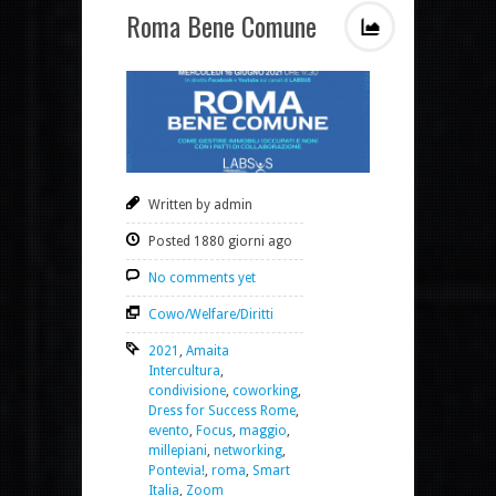
Roma Bene Comune
Written by admin
Posted 1880 giorni ago
No comments yet
Cowo/Welfare/Diritti
2021
,
Amaita
Intercultura
,
condivisione
,
coworking
,
Dress for Success Rome
,
evento
,
Focus
,
maggio
,
millepiani
,
networking
,
Pontevia!
,
roma
,
Smart
Italia
,
Zoom