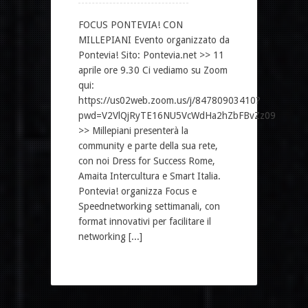
FOCUS PONTEVIA! CON
MILLEPIANI Evento organizzato da
Pontevia! Sito: Pontevia.net >> 11
aprile ore 9.30 Ci vediamo su Zoom
qui:
https://us02web.zoom.us/j/84780903410?
pwd=V2VlQjRyTE16NU5VcWdHa2hZbFBvZz09
>> Millepiani presenterà la
community e parte della sua rete,
con noi Dress for Success Rome,
Amaita Intercultura e Smart Italia.
Pontevia! organizza Focus e
Speednetworking settimanali, con
format innovativi per facilitare il
networking [...]