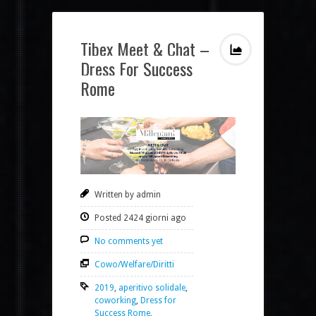
Tibex Meet & Chat –
Dress For Success
Rome
Written by admin
Posted 2424 giorni ago
No comments yet
Cowo/Welfare/Diritti
2019
,
aperitivo solidale
,
coworking
,
Dress for
Success Rome
,