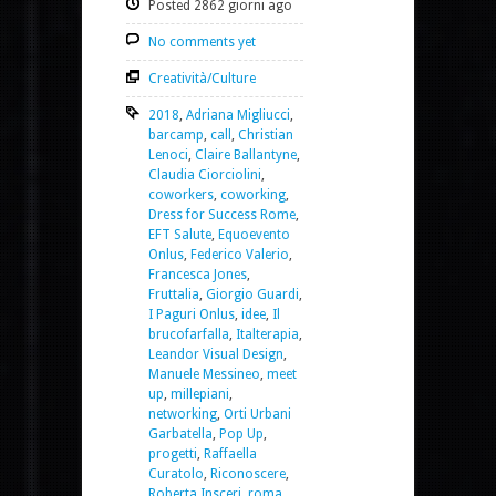
Posted 2862 giorni ago
No comments yet
Creatività/Culture
2018
,
Adriana Migliucci
,
barcamp
,
call
,
Christian
Lenoci
,
Claire Ballantyne
,
Claudia Ciorciolini
,
coworkers
,
coworking
,
Dress for Success Rome
,
EFT Salute
,
Equoevento
Onlus
,
Federico Valerio
,
Francesca Jones
,
Fruttalia
,
Giorgio Guardi
,
I Paguri Onlus
,
idee
,
Il
brucofarfalla
,
Italterapia
,
Leandor Visual Design
,
Manuele Messineo
,
meet
up
,
millepiani
,
networking
,
Orti Urbani
Garbatella
,
Pop Up
,
progetti
,
Raffaella
Curatolo
,
Riconoscere
,
Roberta Insceri
,
roma
,