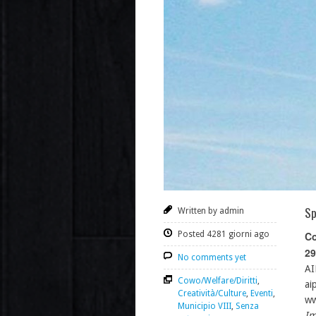
Sp
Written by admin
Posted 4281 giorni ago
Co
29
No comments yet
AI
Cowo/Welfare/Diritti
,
ai
Creatività/Culture
,
Eventi
,
ww
Municipio VIII
,
Senza
Im