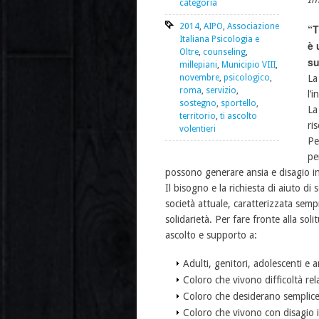
categoria
2014
,
AIPO
,
Associazione
“
Italiana Psicologia e
è 
Oltre
,
counseling
,
su
millepiani
,
Municipio VIII
,
novembre
,
psicologico
,
La
roma
,
servizio
,
l’
sostegno
,
sportello
,
La
territorio
,
ti ascolto
ri
volentieri
Pe
pe
possono generare ansia e disagio in 
Il bisogno e la richiesta di aiuto di
società attuale, caratterizzata semp
solidarietà. Per fare fronte alla soli
ascolto e supporto a:
Adulti, genitori, adolescenti e 
Coloro che vivono difficoltà rela
Coloro che desiderano semplice
Coloro che vivono con disagio i 