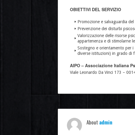
OBIETTIVI DEL SERVIZIO
Promozione e salvaguardia del b
Prevenzione dei disturbi psicoso
Valorizzazione delle risorse psic
appartenenza e di stimolarne le
Sostegno e orientamento per i cit
diverse istituzioni) in grado di
AIPO – Associazione Italiana Ps
Viale Leonardo Da Vinci 173 – 00
About
admin