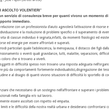
TI ASCOLTO VOLENTIERI”
un servizio di consulenza breve per quanti vivono un momento di d
pporto immediato.
 relazione con un professionista d’aiuto agevolerà l’attivazione di risorse 
individuazione e la risoluzione di problemi specifici o il superamento di eventi
 vita di ciascun individuo è segnata,infatti, da momenti fisiologici ed esisten
sorse ed energie per essere affrontati e superati.
riodi particolari quale l’adolescenza, la menopausa, il distacco dei figli dalla 
nsionamento o eventi quali gravidanze, lutti, malattie, separazioni, diffico
coloro che si trovano a viverli.
 soggetti in difficoltà spesso non trovano una risposta adeguata nell’organi
re più da comportamenti fortemente individualistici,disgregazione dei tessu
tudine e al disagio di quanti vivono situazioni di difficoltà lo sportello di c
anziani che necessitano di un sostegno nell’affrontare e superare i problem
zionali nella famiglia e/o sul lavoro.
mente essere ascoltati con rispetto ed empatia.
limiti e le difficoltà della nostra realtà urbana e desiderano confrontarsi 