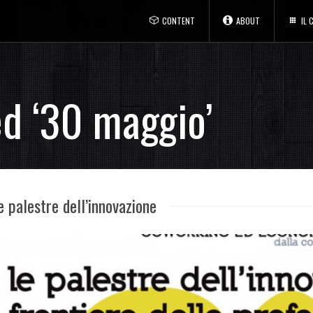
CONTENT
ABOUT
IL
ed ‘30 maggio’
 palestre dell’innovazione