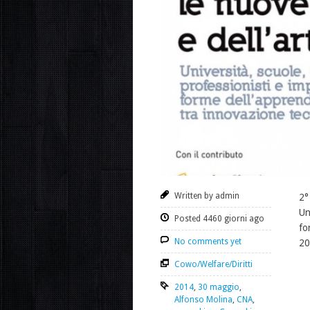
Written by admin
2°
Un
Posted 4460 giorni ago
fo
No comments yet
20
Cowo/Welfare/Diritti
2014
,
30 maggio
,
Alfonso Molina
,
CNA
,