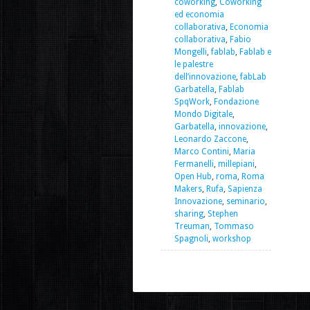
coworking
,
Coworking
ed economia
collaborativa
,
Economia
collaborativa
,
Fabio
Mongelli
,
fablab
,
Fablab e
le palestre
dell’innovazione
,
fabLab
Garbatella
,
Fablab
SpqWork
,
Fondazione
Mondo Digitale
,
Garbatella
,
innovazione
,
Leonardo Zaccone
,
Marco Contini
,
Maria
Fermanelli
,
millepiani
,
Open Hub
,
roma
,
Roma
Makers
,
Rufa
,
Sapienza
Innovazione
,
seminario
,
sharing
,
Stephen
Treuman
,
Tommaso
Spagnoli
,
workshop