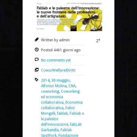
Written by admin
2°
Posted 4461 giorni ago
No comments yet
Cowo/Welfare/Diritti
2014
,
30 maggio
,
Alfonso Molina
,
CNA
,
coworking
,
Coworking
ed economia
collaborativa
,
Economia
collaborativa
,
Fabio
Mongelli
,
fablab
,
Fablab e
le palestre
dell’innovazione
,
fabLab
Garbatella
,
Fablab
SpqWork
,
Fondazione