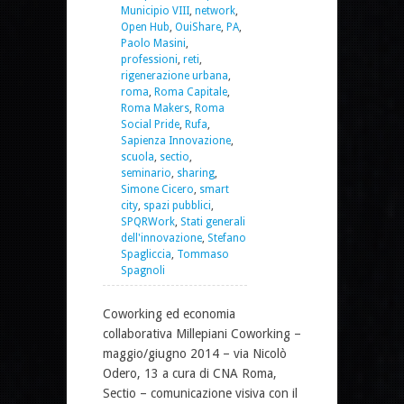
Municipio VIII
,
network
,
Open Hub
,
OuiShare
,
PA
,
Paolo Masini
,
professioni
,
reti
,
rigenerazione urbana
,
roma
,
Roma Capitale
,
Roma Makers
,
Roma
Social Pride
,
Rufa
,
Sapienza Innovazione
,
scuola
,
sectio
,
seminario
,
sharing
,
Simone Cicero
,
smart
city
,
spazi pubblici
,
SPQRWork
,
Stati generali
dell'innovazione
,
Stefano
Spagliccia
,
Tommaso
Spagnoli
Coworking ed economia
collaborativa Millepiani Coworking –
maggio/giugno 2014 – via Nicolò
Odero, 13 a cura di CNA Roma,
Sectio – comunicazione visiva con il