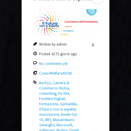
Written by admin
Il
Posted 4272 giorni ago
No comments yet
Cowo/Welfare/Diritti
Burlizzi
,
Camera di
Commercio Roma
,
coworking
,
De Vita
,
Fonderie Digitali
,
formazione
,
Garbatella
,
il futuro non si aspetta
,
innovazione
,
Inside Out
10
,
IRFI
,
Massimiliano
Smeriglio
,
Microsoft
,
millepiani
,
Molina
,
Orneli
,