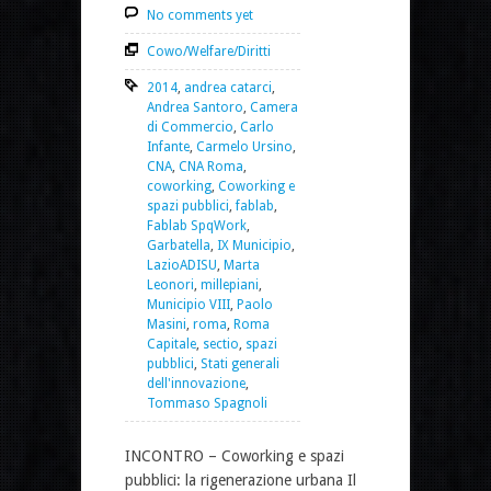
No comments yet
Cowo/Welfare/Diritti
2014
,
andrea catarci
,
Andrea Santoro
,
Camera
di Commercio
,
Carlo
Infante
,
Carmelo Ursino
,
CNA
,
CNA Roma
,
coworking
,
Coworking e
spazi pubblici
,
fablab
,
Fablab SpqWork
,
Garbatella
,
IX Municipio
,
LazioADISU
,
Marta
Leonori
,
millepiani
,
Municipio VIII
,
Paolo
Masini
,
roma
,
Roma
Capitale
,
sectio
,
spazi
pubblici
,
Stati generali
dell'innovazione
,
Tommaso Spagnoli
INCONTRO – Coworking e spazi
pubblici: la rigenerazione urbana Il