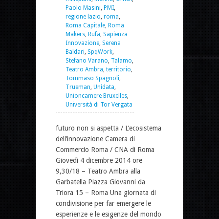
Paolo Masini
,
PMI
,
regione lazio
,
roma
,
Roma Capitale
,
Roma
Makers
,
Rufa
,
Sapienza
Innovazione
,
Serena
Baldari
,
SpqWork
,
Stefano Varano
,
Talamo
,
Teatro Ambra
,
territorio
,
Tommaso Spagnoli
,
Trueman
,
Unidata
,
Unioncamere Bruxelles
,
Università di Tor Vergata
futuro non si aspetta / L’ecosistema
dell’innovazione Camera di
Commercio Roma / CNA di Roma
Giovedì 4 dicembre 2014 ore
9,30/18 – Teatro Ambra alla
Garbatella Piazza Giovanni da
Triora 15 – Roma Una giornata di
condivisione per far emergere le
esperienze e le esigenze del mondo