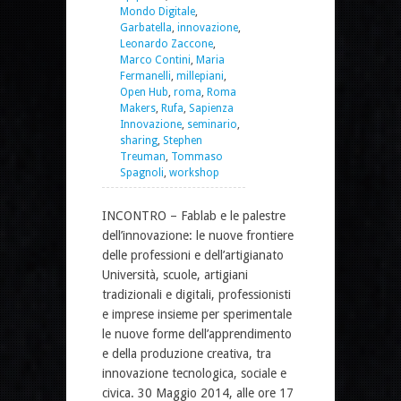
Mondo Digitale
,
Garbatella
,
innovazione
,
Leonardo Zaccone
,
Marco Contini
,
Maria
Fermanelli
,
millepiani
,
Open Hub
,
roma
,
Roma
Makers
,
Rufa
,
Sapienza
Innovazione
,
seminario
,
sharing
,
Stephen
Treuman
,
Tommaso
Spagnoli
,
workshop
INCONTRO – Fablab e le palestre
dell’innovazione: le nuove frontiere
delle professioni e dell’artigianato
Università, scuole, artigiani
tradizionali e digitali, professionisti
e imprese insieme per sperimentale
le nuove forme dell’apprendimento
e della produzione creativa, tra
innovazione tecnologica, sociale e
civica. 30 Maggio 2014, alle ore 17