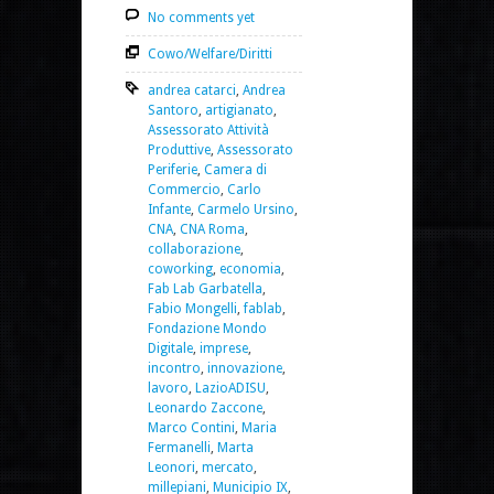
No comments yet
Cowo/Welfare/Diritti
andrea catarci
,
Andrea
Santoro
,
artigianato
,
Assessorato Attività
Produttive
,
Assessorato
Periferie
,
Camera di
Commercio
,
Carlo
Infante
,
Carmelo Ursino
,
CNA
,
CNA Roma
,
collaborazione
,
coworking
,
economia
,
Fab Lab Garbatella
,
Fabio Mongelli
,
fablab
,
Fondazione Mondo
Digitale
,
imprese
,
incontro
,
innovazione
,
lavoro
,
LazioADISU
,
Leonardo Zaccone
,
Marco Contini
,
Maria
Fermanelli
,
Marta
Leonori
,
mercato
,
millepiani
,
Municipio IX
,