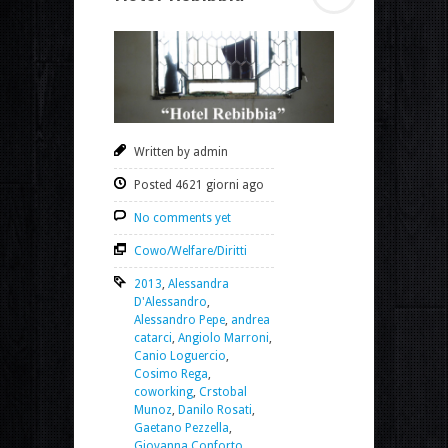
Written by admin
Posted 4621 giorni ago
No comments yet
Cowo/Welfare/Diritti
2013
,
Alessandra
D'Alessandro
,
Alessandro Pepe
,
andrea
catarci
,
Angiolo Marroni
,
Canio Loguercio
,
Cosimo Rega
,
coworking
,
Crstobal
Munoz
,
Danilo Rosati
,
Gaetano Pezzella
,
Giovanna Conforto
,