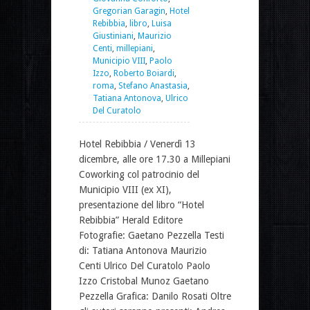
Gregorian Garagin
,
Hotel
Rebibbia
,
libro
,
Luisa
Giustiniani
,
Maurizio
Centi
,
millepiani
,
Municipio VIII
,
Paolo
Izzo
,
Roberto Boiardi
,
roma
,
Stefano Anastasia
,
Tatiana Antonova
,
Ulrico
Del Curatolo
Hotel Rebibbia / Venerdì 13
dicembre, alle ore 17.30 a Millepiani
Coworking col patrocinio del
Municipio VIII (ex XI),
presentazione del libro “Hotel
Rebibbia” Herald Editore
Fotografie: Gaetano Pezzella Testi
di: Tatiana Antonova Maurizio
Centi Ulrico Del Curatolo Paolo
Izzo Cristobal Munoz Gaetano
Pezzella Grafica: Danilo Rosati Oltre