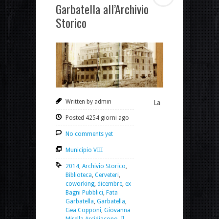
Garbatella all’Archivio
Storico
Written by admin
La
Posted 4254 giorni ago
No comments yet
Municipio VIII
2014
,
Archivio Storico
,
Biblioteca
,
Cerveteri
,
coworking
,
dicembre
,
ex
Bagni Pubblici
,
Fata
Garbatella
,
Garbatella
,
Gea Copponi
,
Giovanna
Mirella Arcidiacono
,
Il