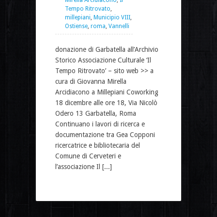
Tempo Ritrovato
,
millepiani
,
Municipio VIII
,
Ostiense
,
roma
,
Vannelli
donazione di Garbatella all’Archivio
Storico Associazione Culturale ‘Il
Tempo Ritrovato’ – sito web >> a
cura di Giovanna Mirella
Arcidiacono a Millepiani Coworking
18 dicembre alle ore 18, Via Nicolò
Odero 13 Garbatella, Roma
Continuano i lavori di ricerca e
documentazione tra Gea Copponi
ricercatrice e bibliotecaria del
Comune di Cerveteri e
l’associazione Il [...]