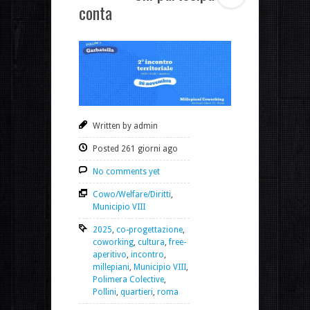
conta
Written by admin
Posted 261 giorni ago
No comments yet
Cowo/Welfare/Diritti
,
Municipio VIII
2025
,
co-progettazione
,
coworking
,
cultura
,
free-
aperitivo
,
incontro
,
millepiani
,
Municipio VIII
,
Polimera Colective
,
Pollini
,
quartieri
,
roma