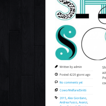
Written by admin
Sh
az
Posted 4220 giorni ago
Po
No comments yet
co
Cowo/Welfare/Diritti
2015
,
Alex Giordano
,
Andrea Fusco
,
Avanzi
,