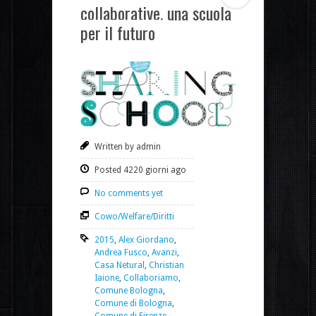
collaborative, una scuola
per il futuro
Written by admin
Posted 4220 giorni ago
No comments yet
Cowo/Welfare/Diritti
2015
,
Alex Giordano
,
Andrea Fusco
,
Avanzi
,
Casa Netural
,
Christian
Iaione
,
Collaboriamo
,
Comune Bologna
,
Comune di Bologna
,
Comune di Firenze
,