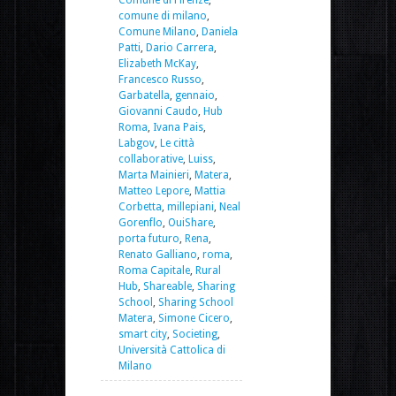
comune di milano
,
Comune Milano
,
Daniela
Patti
,
Dario Carrera
,
Elizabeth McKay
,
Francesco Russo
,
Garbatella
,
gennaio
,
Giovanni Caudo
,
Hub
Roma
,
Ivana Pais
,
Labgov
,
Le città
collaborative
,
Luiss
,
Marta Mainieri
,
Matera
,
Matteo Lepore
,
Mattia
Corbetta
,
millepiani
,
Neal
Gorenflo
,
OuiShare
,
porta futuro
,
Rena
,
Renato Galliano
,
roma
,
Roma Capitale
,
Rural
Hub
,
Shareable
,
Sharing
School
,
Sharing School
Matera
,
Simone Cicero
,
smart city
,
Societing
,
Università Cattolica di
Milano