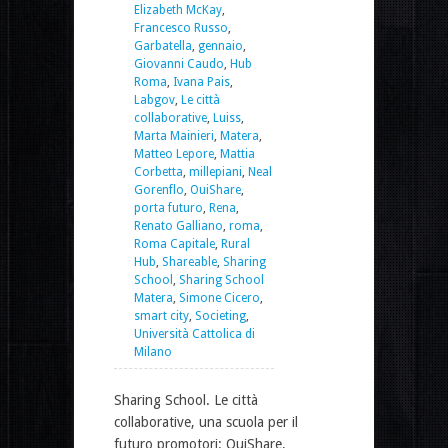
Elizabeth McKay
,
Francesco Russo
,
Garbatella
,
gennaio
,
Giovanni Caudo
,
Hub
Roma
,
Ivana Pais
,
Labgov
,
Le città
collaborative
,
Luiss
,
Marta Mainieri
,
Matera
,
Matteo Lepore
,
Mattia
Corbetta
,
millepiani
,
Neal
Gorenflo
,
OuiShare
,
porta futuro
,
Rena
,
Renato Galliano
,
roma
,
Roma Capitale
,
Rural
Hub
,
Shareable
,
Sharing
School
,
Sharing School
Matera
,
Simone Cicero
,
smart city
,
Societing
,
Università Cattolica di
Milano
Sharing School. Le città
collaborative, una scuola per il
futuro promotori: OuiShare,