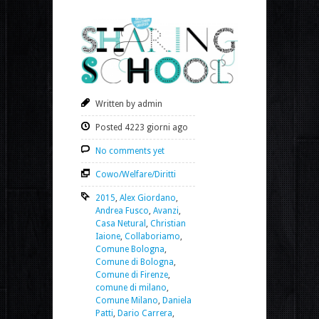
Written by admin
Posted 4223 giorni ago
No comments yet
Cowo/Welfare/Diritti
2015
,
Alex Giordano
,
Andrea Fusco
,
Avanzi
,
Casa Netural
,
Christian
Iaione
,
Collaboriamo
,
Comune Bologna
,
Comune di Bologna
,
Comune di Firenze
,
comune di milano
,
Comune Milano
,
Daniela
Patti
,
Dario Carrera
,