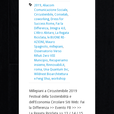
2019
,
Aliacom
Comunicazione Sociale
,
Circustenibile
,
Conselab
,
coworking
,
Dress for
Success Rome
,
Fai la
Differenza
,
Integra 4.0
,
L'Altro Abitare
,
La Regata
Riciclata
,
le BUONE RE-
AZIONI
,
Mauro
Spagnolo
,
millepiani
,
Osservatorio Verso
Rifiuti Zero VIII
Municipio
,
Recuperiamo
insieme
,
Rinnovabili.it
,
roma
,
Una Quantum Inc
,
Wildnest Bioarchitettura
e Feng Shui
,
workshop
Millepiani a Circustenibile 2019
Festival della Sostenibilità e
dell’Economia Circolare Siti Web: Fai
la Differenza >> Evento FB >> >>
La Regata Riciclata >> 13 / 14 / 15