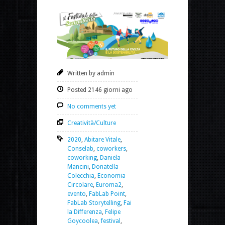
Written by admin
Posted 2146 giorni ago
No comments yet
Creatività/Culture
2020
,
Abitare Vitale
,
Conselab
,
coworkers
,
coworking
,
Daniela
Mancini
,
Donatella
Colecchia
,
Economia
Circolare
,
Euroma2
,
evento
,
FabLab Point
,
FabLab Storytelling
,
Fai
la Differenza
,
Felipe
Goycoolea
,
festival
,