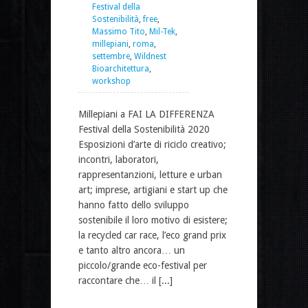
Festival della
Sostenibilità
,
free
,
Massimo Tito
,
Mil-Tek
,
millepiani
,
roma
,
settembre
,
Wildnest
Bioarchitettura
,
workshop
Millepiani a FAI LA DIFFERENZA
Festival della Sostenibilità 2020
Esposizioni d’arte di riciclo creativo;
incontri, laboratori,
rappresentanzioni, letture e urban
art; imprese, artigiani e start up che
hanno fatto dello sviluppo
sostenibile il loro motivo di esistere;
la recycled car race, l’eco grand prix
e tanto altro ancora… un
piccolo/grande eco-festival per
raccontare che… il [...]