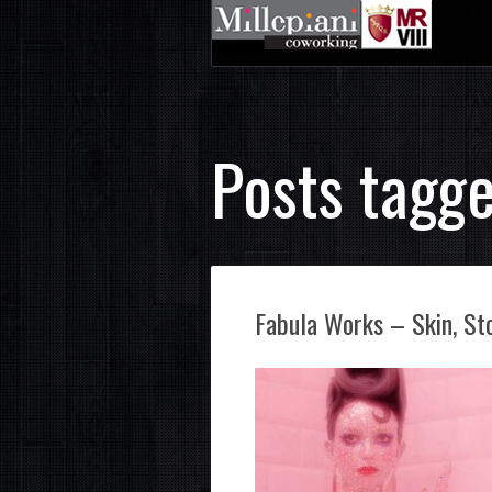
Posts tagge
Fabula Works – Skin, St