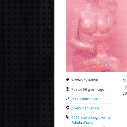
Written by admin
Sk
Fa
Posted 50 giorni ago
20
No comments yet
Creatività/Culture
2026
,
coworking
,
evento
,
Fabula Works
,