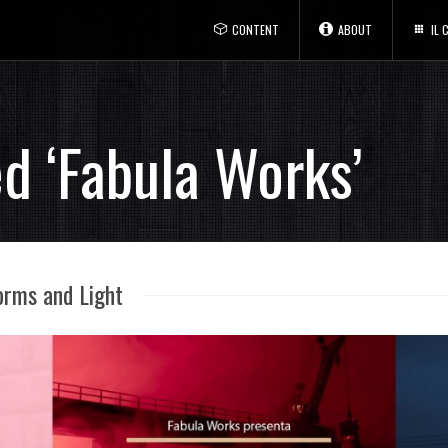
CONTENT
ABOUT
IL
d ‘Fabula Works’
orms and Light