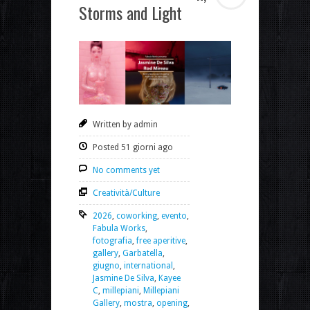
Storms and Light
Written by admin
Posted 51 giorni ago
No comments yet
Creatività/Culture
2026
,
coworking
,
evento
,
Fabula Works
,
fotografia
,
free aperitive
,
gallery
,
Garbatella
,
giugno
,
international
,
Jasmine De Silva
,
Kayee
C
,
millepiani
,
Millepiani
Gallery
,
mostra
,
opening
,