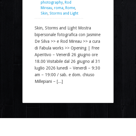
photography
,
Rod
Mireau
,
roma
,
Rome
,
Skin
,
Storms and Light
Skin, Storms and Light Mostra
bipersonale fotografica con Jasmine
De Silva >> e Rod Mireau >> a cura
di Fabula works >> Opening | Free
Aperitivo – Venerdì 26 giugno ore
18.00 Visitabile dal 26 giugno al 31
luglio 2026 lunedì – Venerdì – 9:30
am – 19:00 / sab. e dom. chiuso
Millepiani – [...]