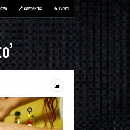
 COWO
COWORKERS
EVENTI
o’