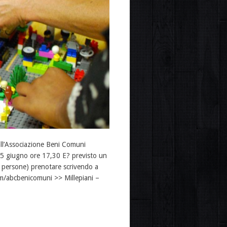
l’Associazione Beni Comuni
25 giugno ore 17,30 E? previsto un
0 persone) prenotare scrivendo a
m/abcbenicomuni >> Millepiani –