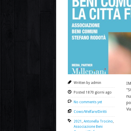
Written by admin
IM
“S
Posted 1870 giorni ago
nu
No comments yet
po
Via
Cowo/Welfare/Diritti
2021
,
Antonella Trocino
,
Associazione Beni