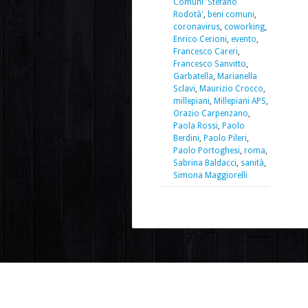
Comuni 'Stefano
Rodotà'
,
beni comuni
,
coronavirus
,
coworking
,
Enrico Cerioni
,
evento
,
Francesco Careri
,
Francesco Sanvitto
,
Garbatella
,
Marianella
Sclavi
,
Maurizio Crocco
,
millepiani
,
Millepiani APS
,
Orazio Carpenzano
,
Paola Rossi
,
Paolo
Berdini
,
Paolo Pileri
,
Paolo Portoghesi
,
roma
,
Sabrina Baldacci
,
sanità
,
Simona Maggiorelli