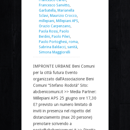
Francesco Sanvitto
,
Garbatella
,
Marianella
Sclavi
,
Maurizio Crocco
,
millepiani
,
Millepiani APS
,
Orazio Carpenzano
,
Paola Rossi
,
Paolo
Berdini
,
Paolo Pileri
,
Paolo Portoghesi
,
roma
,
Sabrina Baldacci
,
sanità
,
Simona Maggiorelli
IMPRONTE URBANE Beni Comuni
per la città futura Evento
organizzato dall’Associazione Beni
Comuni “Stefano Rodotà” Sito:
abcbenicomuni.it >> Media Partner:
Millepiani APS 25 giugno ore 17,30
E? previsto un numero limitato di
inviti in presenza nel rispetto del
distanziamento (max 20 persone)
prenotare scrivendo a
posta@abcbenicomuni.it >> Diretta