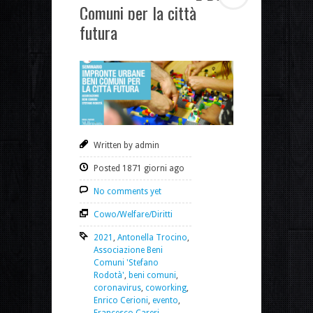
Comuni per la città
futura
Written by admin
Posted 1871 giorni ago
No comments yet
Cowo/Welfare/Diritti
2021
,
Antonella Trocino
,
Associazione Beni
Comuni 'Stefano
Rodotà'
,
beni comuni
,
coronavirus
,
coworking
,
Enrico Cerioni
,
evento
,
Francesco Careri
,