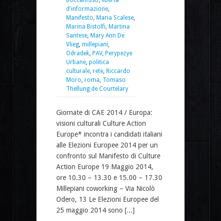
d'informazione
,
Manifesto
,
Maria Scalese
,
Marina Bistolfi
,
Martina
Santese
,
Mary Ann De
Vlieg
,
millepiani
,
Odradek
,
PAV
,
Perypezye
Urbane
,
politica
culturale
,
rete
,
Riccardo
Moro
,
roma
,
Tomaso
Thellung de Courtelary
Giornate di CAE 2014 / Europa:
visioni culturali Culture Action
Europe* incontra i candidati italiani
alle Elezioni Europee 2014 per un
confronto sul Manifesto di Culture
Action Europe 19 Maggio 2014,
ore 10.30 – 13.30 e 15.00 – 17.30
Millepiani coworking – Via Nicolò
Odero, 13 Le Elezioni Europee del
25 maggio 2014 sono [...]