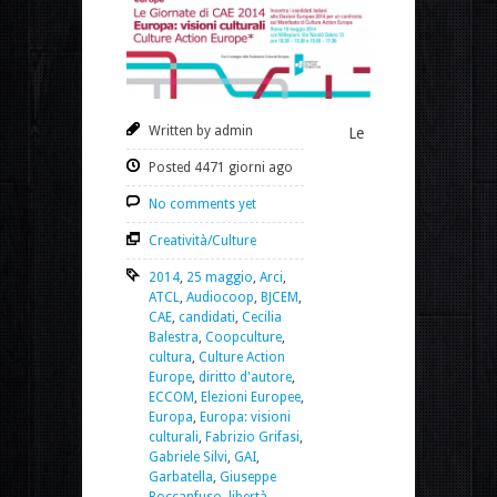
Written by admin
Le
Posted 4471 giorni ago
No comments yet
Creatività/Culture
2014
,
25 maggio
,
Arci
,
ATCL
,
Audiocoop
,
BJCEM
,
CAE
,
candidati
,
Cecilia
Balestra
,
Coopculture
,
cultura
,
Culture Action
Europe
,
diritto d'autore
,
ECCOM
,
Elezioni Europee
,
Europa
,
Europa: visioni
culturali
,
Fabrizio Grifasi
,
Gabriele Silvi
,
GAI
,
Garbatella
,
Giuseppe
Boccanfuso
,
libertà