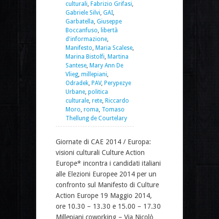
culturali
,
Fabrizio Grifasi
,
Gabriele Silvi
,
GAI
,
Garbatella
,
Giuseppe
Boccanfuso
,
libertà
d'informazione
,
Manifesto
,
Maria Scalese
,
Marina Bistolfi
,
Martina
Santese
,
Mary Ann De
Vlieg
,
millepiani
,
Odradek
,
PAV
,
Perypezye
Urbane
,
politica
culturale
,
rete
,
Riccardo
Moro
,
roma
,
Tomaso
Thellung de Courtelary
Giornate di CAE 2014 / Europa:
visioni culturali Culture Action
Europe* incontra i candidati italiani
alle Elezioni Europee 2014 per un
confronto sul Manifesto di Culture
Action Europe 19 Maggio 2014,
ore 10.30 – 13.30 e 15.00 – 17.30
Millepiani coworking – Via Nicolò