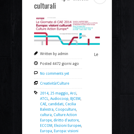
culturali
Written by admin
Le
Posted 4472 giorni ago
No comments yet
Creatività/Culture
2014
,
25 maggio
,
Arci
,
ATCL
,
Audiocoop
,
BJCEM
,
CAE
,
candidati
,
Cecilia
Balestra
,
Coopculture
,
cultura
,
Culture Action
Europe
,
diritto d'autore
,
ECCOM
,
Elezioni Europee
,
Europa
,
Europa: visioni