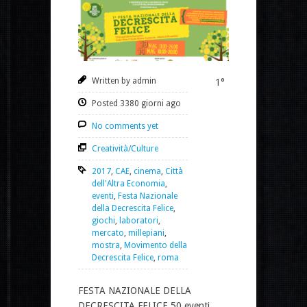
Written by admin
1°
Posted 3380 giorni ago
No comments yet
Creatività/Culture
2017
,
CAE
,
cinema
,
Città
dell'Altra Economia
,
eventi
,
Festa Nazionale
della Decrescita Felice
,
giochi
,
laboratori
,
mercato
,
millepiani
,
mostra
,
Movimento della
Decrescita Felice
,
roma
FESTA NAZIONALE DELLA
DECRESCITA FELICE 50 eventi