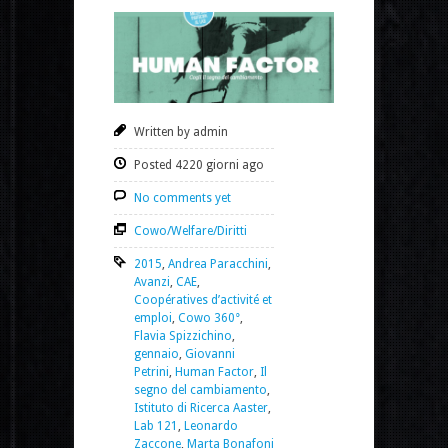
Written by admin
Posted 4220 giorni ago
No comments yet
Cowo/Welfare/Diritti
2015
,
Andrea Paracchini
,
Avanzi
,
CAE
,
Coopératives d’activité et
emploi
,
Cowo 360°
,
Flavia Spizzichino
,
gennaio
,
Giovanni
Petrini
,
Human Factor
,
Il
segno del cambiamento
,
Istituto di Ricerca Aaster
,
Lab 121
,
Leonardo
Zaccone
,
Marta Bonafoni