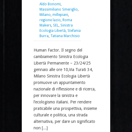
Aldo Bonomi
,
Massimiliano Smeriglio
,
Milano
,
millepiani
,
regione lazio
,
Roma
Makers
,
SEL
,
Sinistra
Ecologia Libertà
,
Stefania
Burra
,
Tatiana Marchisio
Human Factor. Il segno del
cambiamento Sinistra Ecologia
Libertà Permanente – 23/24/25
gennaio alle ore 10,Via Turati 34,
Milano Sinistra Ecologia Libertà
promuove un appuntamento
nazionale di riflessione e di ricerca,
per innovare la sinistra e
l’ecologismo italiani. Per rendere
praticabile una prospettiva, insieme
culturale e politica, una strada
alternativa, per dare un significato
non [...]