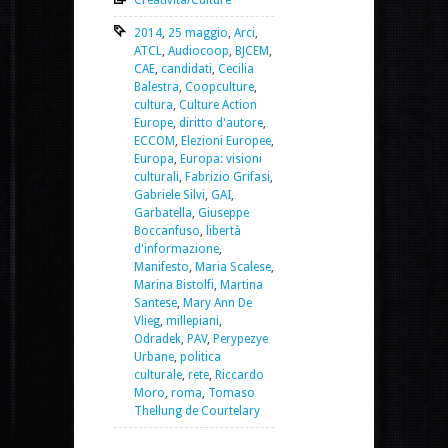
2014
,
25 maggio
,
Arci
,
ATCL
,
Audiocoop
,
BJCEM
,
CAE
,
candidati
,
Cecilia
Balestra
,
Coopculture
,
cultura
,
Culture Action
Europe
,
diritto d'autore
,
ECCOM
,
Elezioni Europee
,
Europa
,
Europa: visioni
culturali
,
Fabrizio Grifasi
,
Gabriele Silvi
,
GAI
,
Garbatella
,
Giuseppe
Boccanfuso
,
libertà
d'informazione
,
Manifesto
,
Maria Scalese
,
Marina Bistolfi
,
Martina
Santese
,
Mary Ann De
Vlieg
,
millepiani
,
Odradek
,
PAV
,
Perypezye
Urbane
,
politica
culturale
,
rete
,
Riccardo
Moro
,
roma
,
Tomaso
Thellung de Courtelary