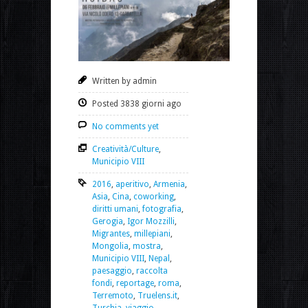
Written by admin
Posted 3838 giorni ago
No comments yet
Creatività/Culture
,
Municipio VIII
2016
,
aperitivo
,
Armenia
,
Asia
,
Cina
,
coworking
,
diritti umani
,
fotografia
,
Gerogia
,
Igor Mozzilli
,
Migrantes
,
millepiani
,
Mongolia
,
mostra
,
Municipio VIII
,
Nepal
,
paesaggio
,
raccolta
fondi
,
reportage
,
roma
,
Terremoto
,
Truelens.it
,
Turchia
,
viaggio