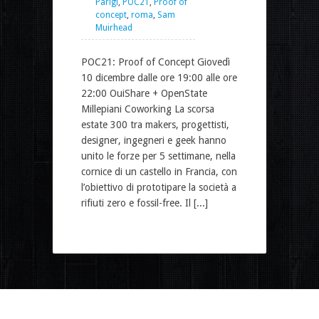
Parigi
,
POC21
,
Proof of
concept
,
roma
,
Sam
Muirhead
POC21: Proof of Concept Giovedì
10 dicembre dalle ore 19:00 alle ore
22:00 OuiShare + OpenState
Millepiani Coworking La scorsa
estate 300 tra makers, progettisti,
designer, ingegneri e geek hanno
unito le forze per 5 settimane, nella
cornice di un castello in Francia, con
l’obiettivo di prototipare la società a
rifiuti zero e fossil-free. Il [...]