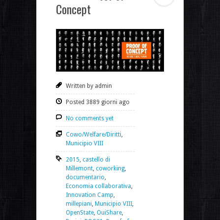
Concept
Written by admin
Posted 3889 giorni ago
No comments yet
Cowo/Welfare/Diritti
,
Municipio VIII
2015
,
castello di
Millemont
,
coworking
,
documentario
,
Economia collaborativa
,
Innovation Camp
,
millepiani
,
Municipio VIII
,
OpenState
,
OuiShare
,