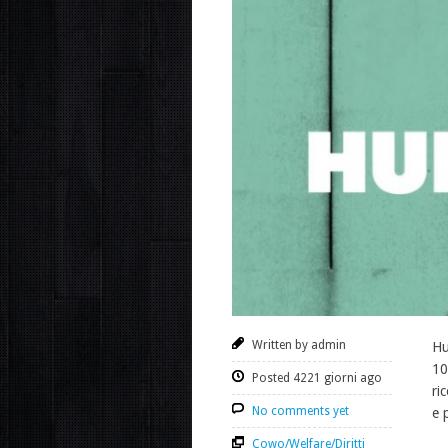
Written by admin
Hu
10
Posted 4221 giorni ago
ri
No comments yet
e 
Cowo/Welfare/Diritti