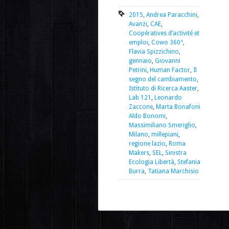
2015
,
Andrea Paracchini
,
Avanzi
,
CAE
,
Coopératives d’activité et
emploi
,
Cowo 360°
,
Flavia Spizzichino
,
gennaio
,
Giovanni
Petrini
,
Human Factor
,
Il
segno del cambiamento
,
Istituto di Ricerca Aaster
,
Lab 121
,
Leonardo
Zaccone
,
Marta Bonafoni
Aldo Bonomi
,
Massimiliano Smeriglio
,
Milano
,
millepiani
,
regione lazio
,
Roma
Makers
,
SEL
,
Sinistra
Ecologia Libertà
,
Stefania
Burra
,
Tatiana Marchisio