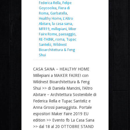
Federica Rella
,
Felipe
Goycoolea
,
Fiera di
Roma
,
Garbatella
,
Healthy Home
,
L'Altro
Abitare
,
la casa sana
,
MFR19
,
millepiani
,
Mker
Faire Rome
,
paesaggio
,
RE-THINK
,
roma
,
Tupac
Santeliz
,
Wildnest
Bioarchitettura & Feng
Shui
CASA SANA – HEALTHY HOME
Millepiani a MAKER FAIRE! con
Wildnest Bioarchitettura & Feng
Shui >> di Daniela Mancini, l’Altro
Abitare – Architettura Sostenibile di
Federica Rella e Tupac Santeliz e
Anna Grossi paesaggista. Portale
espositori Maker Faire 2019 EU
edition >> Evento fb La Casa Sana
>> dal 18 al 20 OTTOBRE STAND