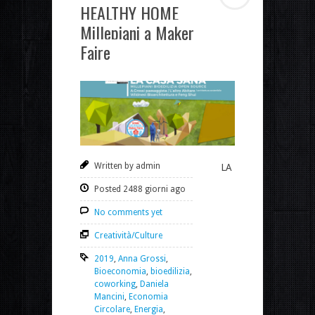
HEALTHY HOME
Millepiani a Maker
Faire
Written by admin
LA
Posted 2488 giorni ago
No comments yet
Creatività/Culture
2019
,
Anna Grossi
,
Bioeconomia
,
bioedilizia
,
coworking
,
Daniela
Mancini
,
Economia
Circolare
,
Energia
,