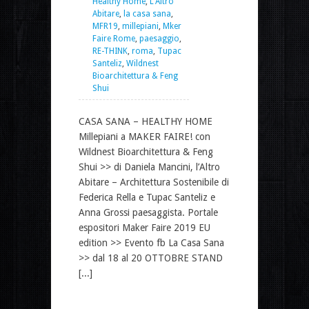
Healthy Home
,
L'Altro
Abitare
,
la casa sana
,
MFR19
,
millepiani
,
Mker
Faire Rome
,
paesaggio
,
RE-THINK
,
roma
,
Tupac
Santeliz
,
Wildnest
Bioarchitettura & Feng
Shui
CASA SANA – HEALTHY HOME
Millepiani a MAKER FAIRE! con
Wildnest Bioarchitettura & Feng
Shui >> di Daniela Mancini, l’Altro
Abitare – Architettura Sostenibile di
Federica Rella e Tupac Santeliz e
Anna Grossi paesaggista. Portale
espositori Maker Faire 2019 EU
edition >> Evento fb La Casa Sana
>> dal 18 al 20 OTTOBRE STAND
[...]