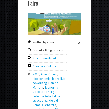
Faire
Written by admin
LA
Posted 2489 giorni ago
No comments yet
Creatività/Culture
2019
,
Anna Grossi
,
Bioeconomia
,
bioedilizia
,
coworking
,
Daniela
Mancini
,
Economia
Circolare
,
Energia
,
Federica Rella
,
Felipe
Goycoolea
,
Fiera di
Roma
,
Garbatella
,