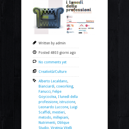
Written by admin
Posted 4803 giorni ago
No comments yet
Creatività/Culture
Alberto Lecaldano
,
Bianciardi
,
coworking
,
Fanucci
,
Felipe
Goycoolea
,
I lunedì della
professione
,
istruzione
,
Leonardo Luccone
,
Luigi
Scaffidi
,
mestieri
,
metodo
,
millepiani
,
Nutrimenti
,
Oblique
Studio
,
Virginia Vitelli