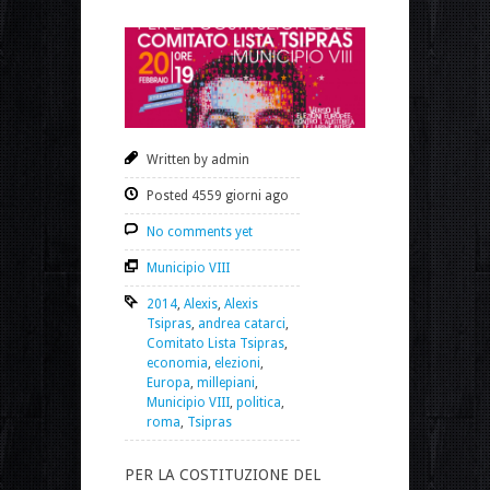
Written by admin
Posted 4559 giorni ago
No comments yet
Municipio VIII
2014
,
Alexis
,
Alexis
Tsipras
,
andrea catarci
,
Comitato Lista Tsipras
,
economia
,
elezioni
,
Europa
,
millepiani
,
Municipio VIII
,
politica
,
roma
,
Tsipras
PER LA COSTITUZIONE DEL