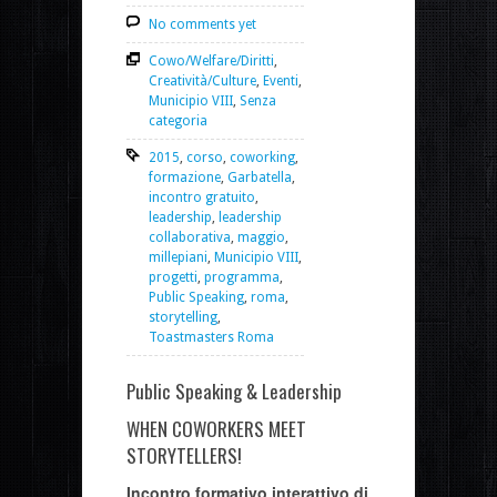
No comments yet
Cowo/Welfare/Diritti
,
Creatività/Culture
,
Eventi
,
Municipio VIII
,
Senza
categoria
2015
,
corso
,
coworking
,
formazione
,
Garbatella
,
incontro gratuito
,
leadership
,
leadership
collaborativa
,
maggio
,
millepiani
,
Municipio VIII
,
progetti
,
programma
,
Public Speaking
,
roma
,
storytelling
,
Toastmasters Roma
Public Speaking & Leadership
WHEN COWORKERS MEET
STORYTELLERS!
Incontro formativo interattivo di