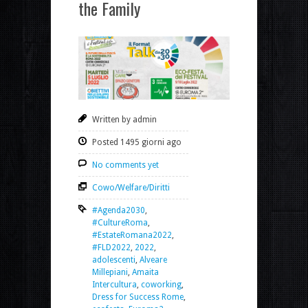
the Family
Written by admin
Posted 1495 giorni ago
No comments yet
Cowo/Welfare/Diritti
#Agenda2030
,
#CultureRoma
,
#EstateRomana2022
,
#FLD2022
,
2022
,
adolescenti
,
Alveare
Millepiani
,
Amaita
Intercultura
,
coworking
,
Dress for Success Rome
,