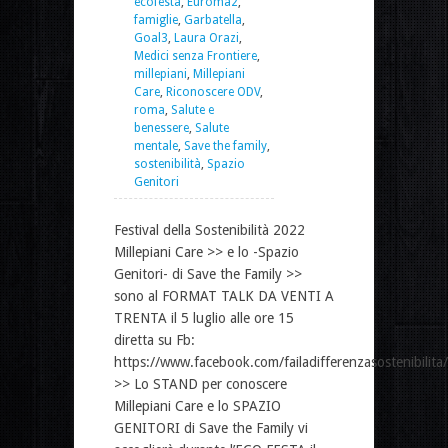
ecofesta
,
Euroma2
,
famiglie
,
Garbatella
,
Goal3
,
Laura Orazi
,
Medici senza Frontiere
,
millepiani
,
Millepiani
Care
,
Riconoscere ODV
,
roma
,
Salute e
benessere
,
Salute
mentale
,
Save the family
,
sostenibilità
,
Spazio
Genitori
Festival della Sostenibilità 2022
Millepiani Care >> e lo -Spazio
Genitori- di Save the Family >>
sono al FORMAT TALK DA VENTI A
TRENTA il 5 luglio alle ore 15
diretta su Fb:
https://www.facebook.com/failadifferenzasostenibilita/
>> Lo STAND per conoscere
Millepiani Care e lo SPAZIO
GENITORI di Save the Family vi