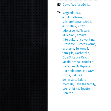
Cowo/Welfare/Diritti
#Agenda2030
,
#CultureRoma
,
#EstateRomana2022
,
#FLD2022
,
2022
,
adolescenti
,
Alveare
Millepiani
,
Amaita
Intercultura
,
coworking
,
Dress for Success Rome
,
ecofesta
,
Euroma2
,
famiglie
,
Garbatella
,
Goal3
,
Laura Orazi
,
Medici senza Frontiere
,
millepiani
,
Millepiani
Care
,
Riconoscere ODV
,
roma
,
Salute e
benessere
,
Salute
mentale
,
Save the family
,
sostenibilità
,
Spazio
Genitori