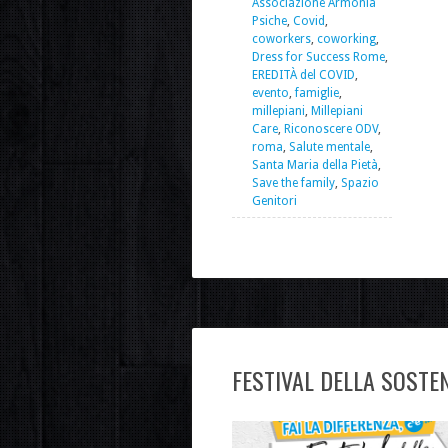
Associazione Armonia
Psiche
,
Covid
,
coworkers
,
coworking
,
Dress for Success Rome
,
EREDITÀ del COVID
,
evento
,
famiglie
,
millepiani
,
Millepiani
Care
,
Riconoscere ODV
,
roma
,
Salute mentale
,
Santa Maria della Pietà
,
Save the family
,
Spazio
Genitori
FESTIVAL DELLA SOSTENIB