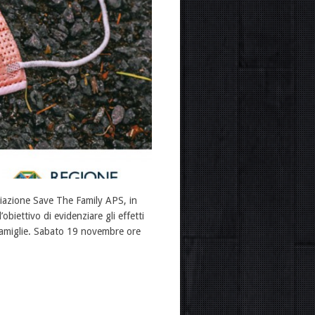
ciazione Save The Family APS, in
biettivo di evidenziare gli effetti
 famiglie. Sabato 19 novembre ore