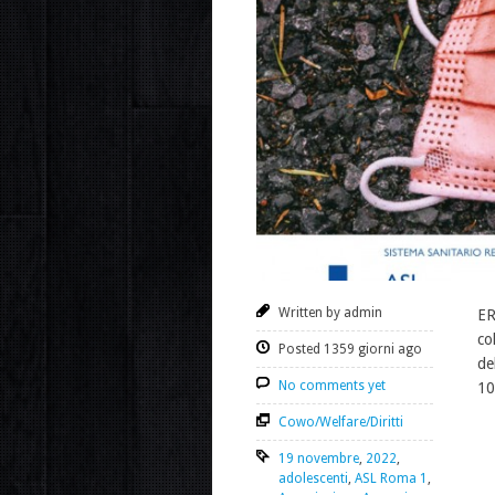
Written by admin
ER
co
Posted 1359 giorni ago
de
No comments yet
10
Cowo/Welfare/Diritti
19 novembre
,
2022
,
adolescenti
,
ASL Roma 1
,