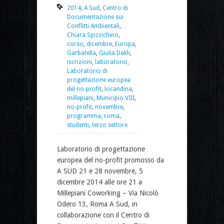
2014
,
A Sud
,
Centro di
Documentazione sui
Conflitti Ambientali
,
Chiara Spizzichino
,
corso
,
dicembre
,
Europa
,
Garbatella
,
Giulia Dakli
,
iscrizioni
,
laboratorio
,
Laboratorio di
progettazione europea
del no-profit
,
locandina
,
millepiani
,
Municipio VIII
,
no-profit
,
novembre
,
programma
,
roma
,
studenti
,
terzo settore
Laboratorio di progettazione
europea del no-profit promosso da
A SUD 21 e 28 novembre, 5
dicembre 2014 alle ore 21 a
Millepiani Coworking – Via Nicolò
Odero 13, Roma A Sud, in
collaborazione con il Centro di