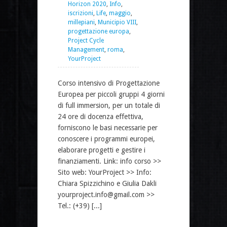
Horizon 2020
,
Info
,
iscrizioni
,
Life
,
maggio
,
millepiani
,
Municipio VIII
,
progettazione europa
,
Project Cycle
Management
,
roma
,
YourProject
Corso intensivo di Progettazione
Europea per piccoli gruppi 4 giorni
di full immersion, per un totale di
24 ore di docenza effettiva,
forniscono le basi necessarie per
conoscere i programmi europei,
elaborare progetti e gestire i
finanziamenti. Link: info corso >>
Sito web: YourProject >> Info:
Chiara Spizzichino e Giulia Dakli
yourproject.info@gmail.com >>
Tel.: (+39) [...]