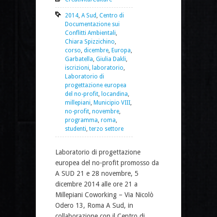
2014
,
A Sud
,
Centro di
Documentazione sui
Conflitti Ambientali
,
Chiara Spizzichino
,
corso
,
dicembre
,
Europa
,
Garbatella
,
Giulia Dakli
,
iscrizioni
,
laboratorio
,
Laboratorio di
progettazione europea
del no-profit
,
locandina
,
millepiani
,
Municipio VIII
,
no-profit
,
novembre
,
programma
,
roma
,
studenti
,
terzo settore
Laboratorio di progettazione
europea del no-profit promosso da
A SUD 21 e 28 novembre, 5
dicembre 2014 alle ore 21 a
Millepiani Coworking – Via Nicolò
Odero 13, Roma A Sud, in
collaborazione con il Centro di