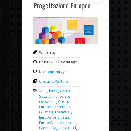
Progettazione Europea
Written by admin
Posted 4109 giorni ago
No comments yet
Creatività/Culture
2015
,
bandi
,
Chiara
Spizzichino
,
corso
,
coworking
,
Creative
Europe
,
Daphne
,
DG
Giustizia
,
Erasmus+
,
Europe for Citizens
,
EuropeAid
,
formazione
,
Garbatella
,
Giulia Dakli
,