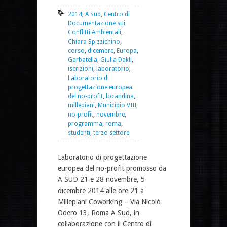
2014
,
A Sud
,
Centro di
Documentazione sui
Conflitti Ambientali
,
Chiara Spizzichino
,
corso
,
dicembre
,
Europa
,
Garbatella
,
Giulia Dakli
,
iscrizioni
,
laboratorio
,
Laboratorio di
progettazione europea
del no-profit
,
locandina
,
millepiani
,
Municipio VIII
,
no-profit
,
novembre
,
programma
,
roma
,
studenti
,
terzo settore
Laboratorio di progettazione
europea del no-profit promosso da
A SUD 21 e 28 novembre, 5
dicembre 2014 alle ore 21 a
Millepiani Coworking – Via Nicolò
Odero 13, Roma A Sud, in
collaborazione con il Centro di