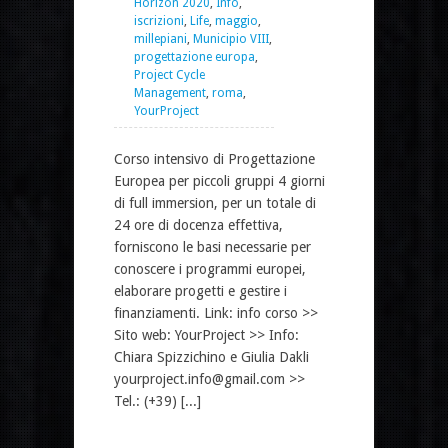
Horizon 2020
,
Info
,
iscrizioni
,
Life
,
maggio
,
millepiani
,
Municipio VIII
,
progettazione europa
,
Project Cycle
Management
,
roma
,
YourProject
Corso intensivo di Progettazione
Europea per piccoli gruppi 4 giorni
di full immersion, per un totale di
24 ore di docenza effettiva,
forniscono le basi necessarie per
conoscere i programmi europei,
elaborare progetti e gestire i
finanziamenti. Link: info corso >>
Sito web: YourProject >> Info:
Chiara Spizzichino e Giulia Dakli
yourproject.info@gmail.com >>
Tel.: (+39) [...]