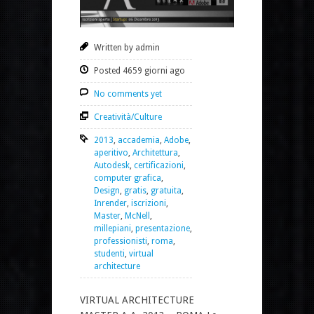
Written by admin
Posted 4659 giorni ago
No comments yet
Creatività/Culture
2013
,
accademia
,
Adobe
,
aperitivo
,
Architettura
,
Autodesk
,
certificazioni
,
computer grafica
,
Design
,
gratis
,
gratuita
,
Inrender
,
iscrizioni
,
Master
,
McNell
,
millepiani
,
presentazione
,
professionisti
,
roma
,
studenti
,
virtual
architecture
VIRTUAL ARCHITECTURE