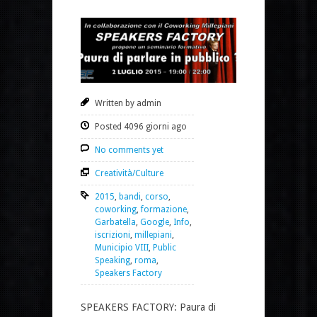
Written by admin
Posted 4096 giorni ago
No comments yet
Creatività/Culture
2015
,
bandi
,
corso
,
coworking
,
formazione
,
Garbatella
,
Google
,
Info
,
iscrizioni
,
millepiani
,
Municipio VIII
,
Public
Speaking
,
roma
,
Speakers Factory
SPEAKERS FACTORY: Paura di