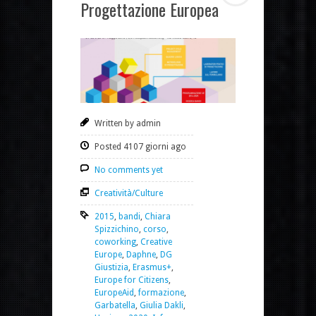
Progettazione Europea
Written by admin
Posted 4107 giorni ago
No comments yet
Creatività/Culture
2015
,
bandi
,
Chiara
Spizzichino
,
corso
,
coworking
,
Creative
Europe
,
Daphne
,
DG
Giustizia
,
Erasmus+
,
Europe for Citizens
,
EuropeAid
,
formazione
,
Garbatella
,
Giulia Dakli
,