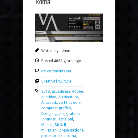
Roma
Written by admin
Posted 4682 giorni ago
No comments yet
Creatività/Culture
2013
,
accademia
,
Adobe
,
aperitivo
,
Architettura
,
Autodesk
,
certificazioni
,
computer grafica
,
Design
,
gratis
,
gratuita
,
Inrender
,
iscrizioni
,
Master
,
McNell
,
millepiani
,
presentazione
,
professionisti
,
roma
,