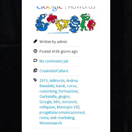
Written by admin
Posted 4106 giorni ago
No comments yet
Creatività/Culture
2015
,
AdWords
,
Andrea
Benedetti
,
bandi
,
corso
,
coworking
,
formazione
,
Garbatella
,
giugno
,
Google
,
Info
,
iscrizioni
,
millepiani
,
Municipio VIII
,
progettalacomunicazione.it
,
roma
,
web marketing
,
Wissensearch