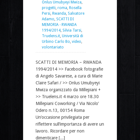
Onlus Umubyeyi Mwiza
,
progetti
,
roma
,
Rosella
Persi
,
Rwanda
,
Salvatore
Adamo
,
SCATTI DI
MEMORIA - RWANDA
1994/2014
,
Silvia Tarsi
,
Truelens.it
,
Università di
Urbino Carlo Bo
,
video
,
volontariato
SCATTI DI MEMORIA – RWANDA
1994/2014 >> Facebook fotografie
di Angelo Savarese, a cura di Marie
Claire Safari / >> Onlus Umubyeyi
Mwiza organizzato da Millepiani +
>> Truelens.it 4 marzo ore 18.30
Millepiani Coworking / Via Nicolo’
Odero n.13, 00154 Roma
Un’occasione privilegiata per
riflettere sull’importanza di avere un
lavoro. Ricordare per non
dimenticare [...]