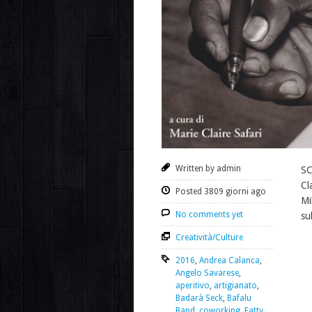
Written by admin
SC
Cl
Posted 3809 giorni ago
Mi
No comments yet
su
Creatività/Culture
2016
,
Andrea Calanca
,
Angelo Savarese
,
aperitivo
,
artigianato
,
Badarà Seck
,
Bafalu
Band
,
coworking
,
Fatty
,