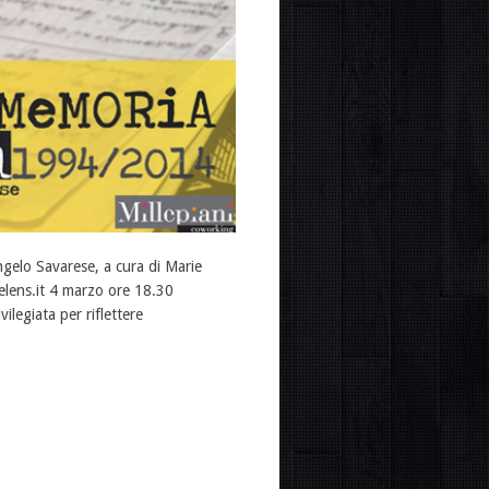
lo Savarese, a cura di Marie
elens.it 4 marzo ore 18.30
legiata per riflettere