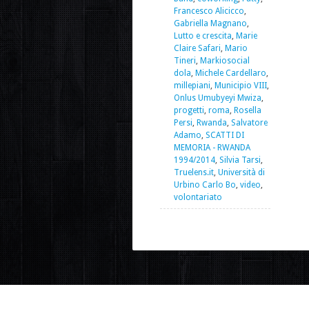
Francesco Alicicco
,
Gabriella Magnano
,
Lutto e crescita
,
Marie
Claire Safari
,
Mario
Tineri
,
Markiosocial
dola
,
Michele Cardellaro
,
millepiani
,
Municipio VIII
,
Onlus Umubyeyi Mwiza
,
progetti
,
roma
,
Rosella
Persi
,
Rwanda
,
Salvatore
Adamo
,
SCATTI DI
MEMORIA - RWANDA
1994/2014
,
Silvia Tarsi
,
Truelens.it
,
Università di
Urbino Carlo Bo
,
video
,
volontariato