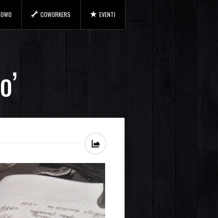
 COWO
COWORKERS
EVENTI
o’