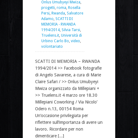
Onlus Umubyeyi Mwiza
,
progetti
,
roma
,
Rosella
Persi
,
Rwanda
,
Salvatore
Adamo
,
SCATTI DI
MEMORIA - RWANDA
1994/2014
,
Silvia Tarsi
,
Truelens.it
,
Università di
Urbino Carlo Bo
,
video
,
volontariato
SCATTI DI MEMORIA – RWANDA
1994/2014 >> Facebook fotografie
di Angelo Savarese, a cura di Marie
Claire Safari / >> Onlus Umubyeyi
Mwiza organizzato da Millepiani +
>> Truelens.it 4 marzo ore 18.30
Millepiani Coworking / Via Nicolo’
Odero n.13, 00154 Roma
Un’occasione privilegiata per
riflettere sull’importanza di avere un
lavoro. Ricordare per non
dimenticare [...]