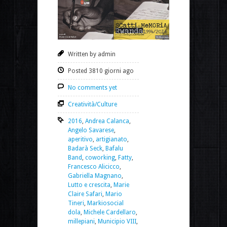
Written by admin
Posted 3810 giorni ago
No comments yet
Creatività/Culture
2016
,
Andrea Calanca
,
Angelo Savarese
,
aperitivo
,
artigianato
,
Badarà Seck
,
Bafalu
Band
,
coworking
,
Fatty
,
Francesco Alicicco
,
Gabriella Magnano
,
Lutto e crescita
,
Marie
Claire Safari
,
Mario
Tineri
,
Markiosocial
dola
,
Michele Cardellaro
,
millepiani
,
Municipio VIII
,