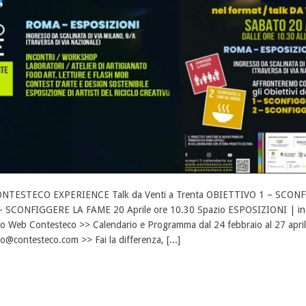
NTESTECO EXPERIENCE Talk da Venti a Trenta OBIETTIVO 1 – SCO
– SCONFIGGERE LA FAME 20 Aprile ore 10.30 Spazio ESPOSIZIONI | ingr
to Web Contesteco >> Calendario e Programma dal 24 febbraio al 27 apr
fo@contesteco.com >> Fai la differenza, [...]