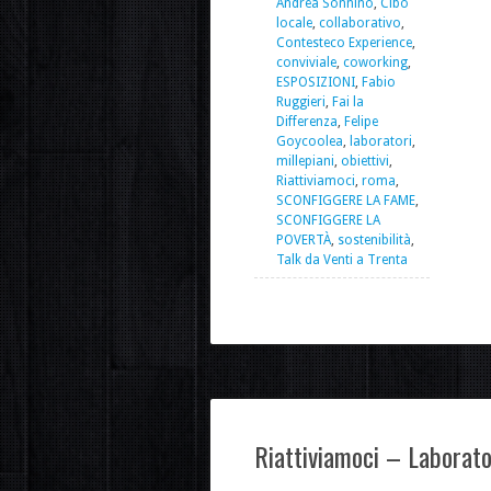
Andrea Sonnino
,
Cibo
locale
,
collaborativo
,
Contesteco Experience
,
conviviale
,
coworking
,
ESPOSIZIONI
,
Fabio
Ruggieri
,
Fai la
Differenza
,
Felipe
Goycoolea
,
laboratori
,
millepiani
,
obiettivi
,
Riattiviamoci
,
roma
,
SCONFIGGERE LA FAME
,
SCONFIGGERE LA
POVERTÀ
,
sostenibilità
,
Talk da Venti a Trenta
Riattiviamoci – Laborator