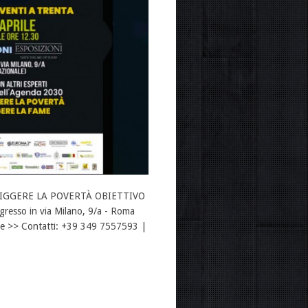
NFIGGERE LA POVERTÀ OBIETTIVO
esso in via Milano, 9/a - Roma
ile >> Contatti: +39 349 7557593 |