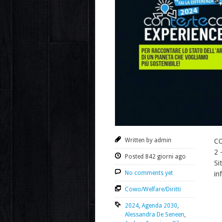
Written by admin
CO
2 
Posted 842 giorni ago
Si
No comments yet
in
Cowo/Welfare/Diritti
2024
,
Agenda 2030
,
Alessandra De Seneen
,