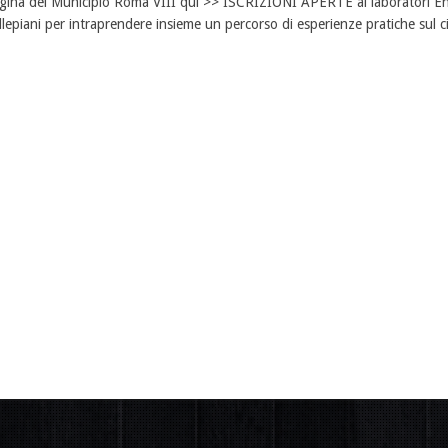
gina del Municipio Roma VIII qui >> ISCRIZIONI APERTE ai laboratori En
llepiani per intraprendere insieme un percorso di esperienze pratiche sul cib