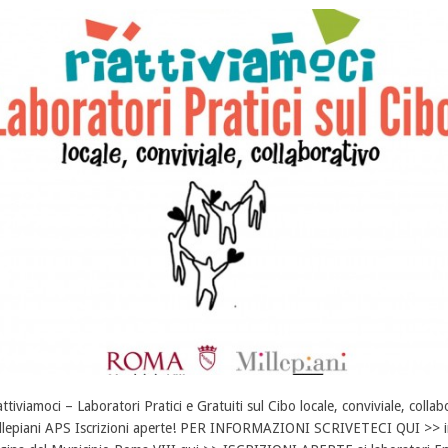
attiviamoci – Laboratori Pratici e Gratuiti sul Cibo locale, conviviale, coll
llepiani APS Iscrizioni aperte! PER INFORMAZIONI SCRIVETECI QUI >> in