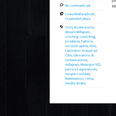
pa
No comments yet
Mi
Cowo/Welfare/Diritti
,
Creatività/Culture
2024
,
Accelerazione
,
Alveare Millepiani
,
cosching
,
coworking
,
Eccedenze
,
Fattoria
,
iscrizioni aperte
,
km0
,
Laboratori Gratuiti sul
Cibo
,
laboratorio di
comunicazione
,
millepiani
,
Municipio VIII
,
percorso esperenziale
,
recupero solidale
,
Riattiviamoci
,
roma
,
vendita diretta