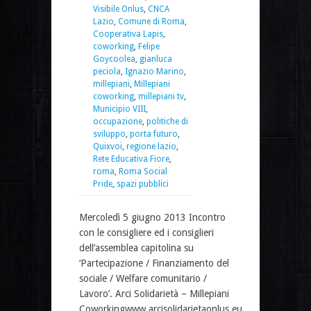
Visibile Onlus
,
CNCA
Lazio
,
Comune di Roma
,
Cooperativa Lapis
,
coworking
,
Felipe
Goycoolea
,
gianluca
peciola
,
Ignazio Marino
,
millepiani
,
Millepiani
coworking
,
millepiani tv
,
Municipio VIII
,
occupazione
,
politiche di
sviluppo
,
porta futuro
,
Quixvoi
,
regione lazio
,
Rete Educativa Fiore
,
roma
,
Roma Social
Pride
,
spazi pubblici
Mercoledì 5 giugno 2013 Incontro
con le consigliere ed i consiglieri
dell’assemblea capitolina su
‘Partecipazione / Finanziamento del
sociale / Welfare comunitario /
Lavoro’. Arci Solidarietà – Millepiani
Coworkingwww.arcisolidarietaonlus.eu