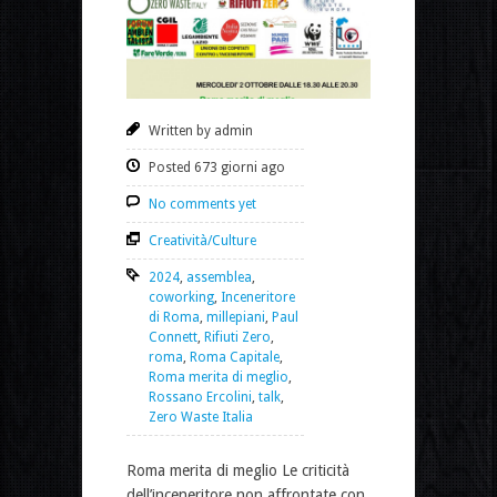
Written by admin
Posted 673 giorni ago
No comments yet
Creatività/Culture
2024
,
assemblea
,
coworking
,
Inceneritore
di Roma
,
millepiani
,
Paul
Connett
,
Rifiuti Zero
,
roma
,
Roma Capitale
,
Roma merita di meglio
,
Rossano Ercolini
,
talk
,
Zero Waste Italia
Roma merita di meglio Le criticità
dell’inceneritore non affrontate con