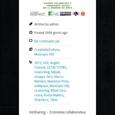
Written by admin
Posted 3908 giorni ago
No comments yet
Creatività/Culture
,
Municipio VIII
2015
,
ACE
,
Angelo
Consoli
,
CETRI TITRES
,
coworking
,
fablab
,
Gruppo Zero
,
Marco
Martens
,
Massimo Piras
,
millepiani
,
Municipio VIII
,
re-sharing
,
Rifiuti Zero
,
roma
,
Roma Makers
,
Share&co
,
Tibex
ReSharing – Economia collaborativa